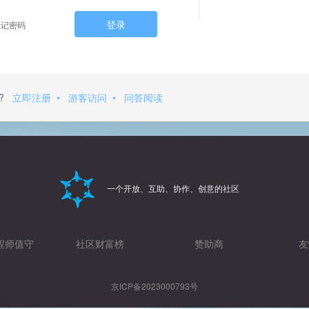
登录
记密码
?
立即注册
•
游客访问
•
问答阅读
一个开放、互助、协作、创意的社区
程师值守
社区财富榜
赞助商
友
京ICP备2023000793号