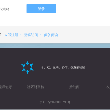
登录
记密码
?
立即注册
•
游客访问
•
问答阅读
一个开放、互助、协作、创意的社区
程师值守
社区财富榜
赞助商
友
京ICP备2023000793号