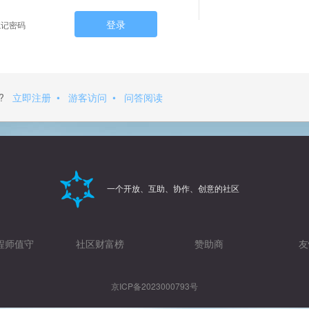
登录
记密码
?
立即注册
•
游客访问
•
问答阅读
一个开放、互助、协作、创意的社区
程师值守
社区财富榜
赞助商
友
京ICP备2023000793号