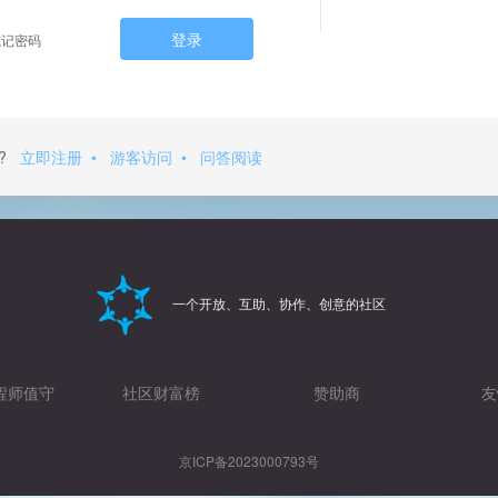
登录
记密码
?
立即注册
•
游客访问
•
问答阅读
一个开放、互助、协作、创意的社区
程师值守
社区财富榜
赞助商
友
京ICP备2023000793号