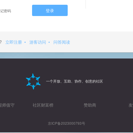
登录
记密码
?
立即注册
•
游客访问
•
问答阅读
一个开放、互助、协作、创意的社区
程师值守
社区财富榜
赞助商
友
京ICP备2023000793号