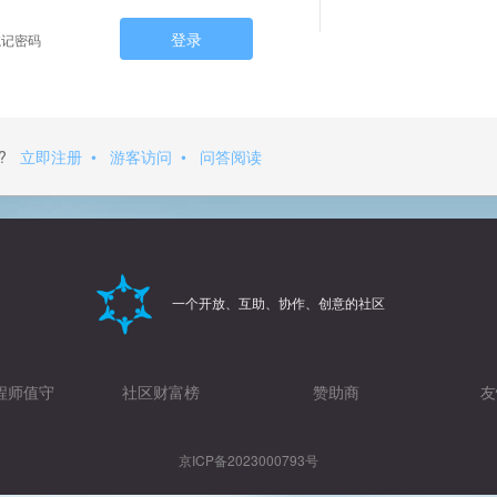
登录
记密码
?
立即注册
•
游客访问
•
问答阅读
一个开放、互助、协作、创意的社区
程师值守
社区财富榜
赞助商
友
京ICP备2023000793号