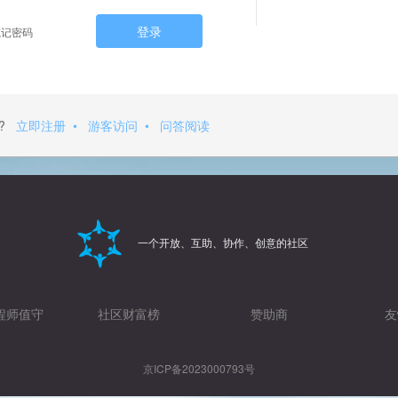
登录
记密码
?
立即注册
•
游客访问
•
问答阅读
一个开放、互助、协作、创意的社区
程师值守
社区财富榜
赞助商
友
京ICP备2023000793号