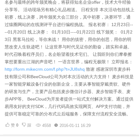
名参与最终的跨年颁奖晚会，将获得知名企业offer，技术大牛经验
分享等。 活动现场另有精心礼品相送。 日程安排 本次活动包括线上
初赛，线上决赛，跨年颁奖大会三部分，其中初赛，决赛环节，通
过猿圈网站的在线测评平台进行编程挑战。 报名初赛： 12月23日--
--01月20日 线上决赛： 01月10日----01月22日 线下颁奖： 01月2
3日 黑客马拉松，等你来战！ 用你的缜密，用你的创思，用你的明
慧改变人生轨迹吧！ 让这世界与时代见证你的勤奋，踏实和卓越。
时代召唤着程序员们，名企盼望着技术宅们。 让我听到你们摩拳擦
掌想要重出江湖的声音吧！ 一语言世界，编程无极限！ 立即报名：
http://form.mikecrm.com/f.php?t=JU8shq
致谢 感谢深圳市麦步科
技有限公司和BeeCloud公司为对本次活动的大力支持！ 麦步科技是
一家智能穿戴设备行业的创新企业，主要从事智能穿戴类软、硬件
的研发与生产，主要产品包括麦步微信计步器、麦步智能手表、麦
步APP等。 BeeCloud为开发者提供一站式支付解决方案。通过提供
易用友好的支付SDK，几行代码高效实现网页、APP支付功能，并
提供可靠稳定可靠的分布式云后端服务，保障支付流程安全流畅。
赞
0
踩
4558
2016-01-11 16:29