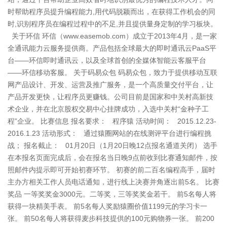
时帮助程序员提升编程能力,用代码脱颖而出，在获得工作机会的同
时,识别程序员在编程过程中的不足,并且提供量身定制的学习板块。
关于环信 环信（www.easemob.com）成立于2013年4月，是一家
全通讯能力云服务提供商。产品包括全球最大的即时通讯云PaaS平
台——环信即时通讯云，以及全球首创的全媒体智能云客服平台
——环信移动客服。 关于码易众包 码易众包，致力于提供移动互联
网产品设计、开发、运营及推广服务，是一个高质量交付平台，让
产品开发更快，让程序员更赚钱。公司目前是国家和中关村高新技
术企业，并在北京股权交易中心挂牌成功，入选中关村“金种子工
程”企业。 比赛信息 报名要求： 程序猿 活动时间： 2015.12.23-
2016.1.23 活动形式： 通过猿圈网站的在线测评平台进行编程挑
战； 报名截止： 01月20日（1月20日晚12点报名通道关闭） 选手
在本报名页面完成后，会在报名当日晚9点前收到比赛通知邮件，按
照邮件内提示即可开始初赛环节。 初赛的前二百名编程高手，届时
主办方相关工作人员电话通知，进行线上决赛并角逐出前5名。 比赛
奖品 一等奖奖金3000元。二等奖，三等奖奖金若干。 前5名每人将
获得一块精美手表。 前5名每人奖励猿圈价值1199元的学习卡一
张。 前50名每人将获得麦步科技提供的100元购物券一张。 前200