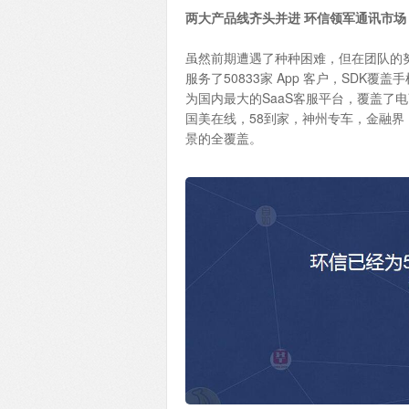
两大产品线齐头并进 环信领军通讯市场
虽然前期遭遇了种种困难，但在团队的
服务了50833家 App 客户，SDK
为国内最大的SaaS客服平台，覆盖了
国美在线，58到家，神州专车，金融
景的全覆盖。