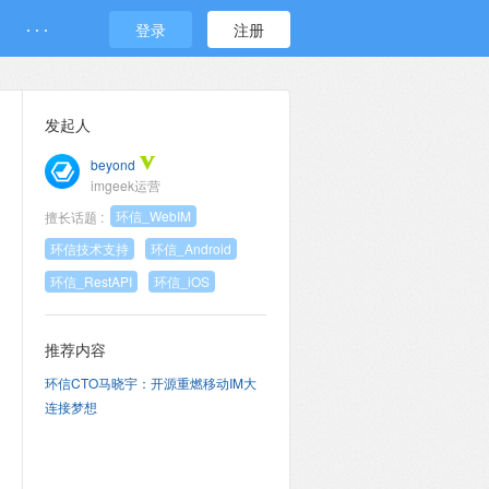
· · ·
登录
注册
发起人
beyond
imgeek运营
环信_WebIM
擅长话题 :
环信技术支持
环信_Android
环信_RestAPI
环信_iOS
推荐内容
环信CTO马晓宇：开源重燃移动IM大
连接梦想