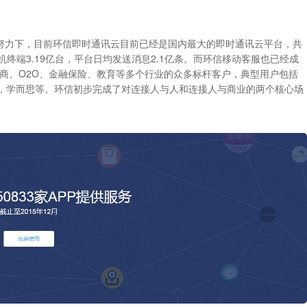
努力下，目前环信即时通讯云目前已经是国内最大的即时通讯云平台，共
覆盖手机终端3.19亿台，平台日均发送消息2.1亿条。而环信移动客服也已经成
电商、O2O、金融保险、教育等多个行业的众多标杆客户，典型用户包括
界，学而思等。环信初步完成了对连接人与人和连接人与商业的两个核心场