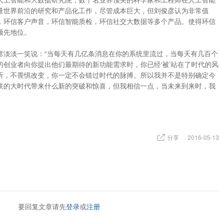
量世界前沿的研究和产品化工作，尽管成本巨大，但刘俊彦认为非常值
，环信客户声音，环信智能质检，环信社交大数据等多个产品。使得环信
领先地位。
彦淡淡一笑说：“当每天有几亿条消息在你的系统里流过，当每天有几百个
创业者向你提出他们最期待的新功能需求时，你已经‘被’站在了时代的风
听，不畏惧改变，你一定不会错过时代的脉搏。所以我并不是特别确定今
联的大时代带来什么新的突破和惊喜，但我相信一点，当未来到来时，我
分享
2016-05-13
要回复文章请先
登录
或
注册