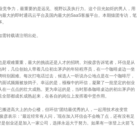
行业竞争力，最重要的是远见、视野以及执行力。这个目光如炬的男人，用
最大的即时通讯云平台及国内最大的SaaS客服平台。本期猿团专访，笔
事。
如需转载请注明出处。
也是艰难重重，最大的挑战还是人才的招聘。刘俊彦告诉笔者，环信是从
当时，几位创始人带着几位初出茅庐的年轻程序员，在一个咖啡桌边一坐
聘特别困难。每次打电话过去，候选人一听说办公地点是在一个咖啡厅，
的面试频频被放鸽子。幸运的是，襁褓中的环信，凝聚了一批坚定的创业
队在一点点的壮大成熟。更为幸运的是，当时那条咖啡桌边的初出茅庐的
且全部都成长成熟起来，在各自的岗位上发挥着中坚作用。
已搬进高大上的办公楼，但环信“团结最优秀的人，一起用技术改变世
俊彦表示：”最近经常有人问，’现在加入环信会不会晚了点，还有没有足
不管是创业还是加入一家公司，选择永远大于努力。如果有一张登上火箭飞