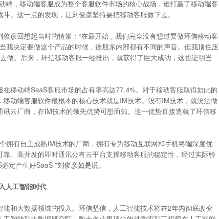
移动端，移动端客服成为整个客服软件市场的核心战场，谁打赢了移动端客
战斗。这一点的发现，让刘俊彦坚持要把移动客服做下去。
刘俊彦回想起当时的情景：“在最开始，我们完全没有想过要做环信移动客
至当我决定要做这个产品的时候，连股东内部都有不同的声音。但我顶住压
in’地去做。后来，环信移动客服一经推出，就获得了巨大成功，这也证明当
在移动端SaaS客服市场的占有率高达77.4%。对于移动客服取得如此的
移动端客服软件最根本的核心技术就是IM技术。没有IM技术，就没法做
通讯云厂商，在IM技术的领先优势可想而知。这一优势直接造就了环信移
一个拥有自主成熟IM技术的厂商，拥有专为移动互联网和手机终端深度优
可靠、高并发的即时通讯公有云平台支撑移动客服的稳定性，经过实际验
必定产生好SaaS ”刘俊彦如是说。
入人工智能时代
智能和大数据领域的投入。环信坚信，人工智能技术将在2年内彻底改变
人工智能和大数据研究院，数十名业界顶尖的科学家和工程师在人工智能