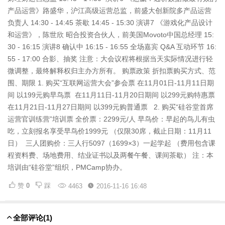
产品运营》路盛华，沪江高级运营总监，前盛大创新院多产品运营
负责人 14:30 - 14:45 茶歇 14:45 - 15:30 演讲7 《游戏化产品设计
和运营》，陈世欣 昭合投资合伙人，前美国Movoto中国总经理 15:
30 - 16:15 演讲8 确认中 16:15 - 16:55 全场嘉宾 Q&A 互动环节 16:
55 - 17:00 合影、抽奖 注意：大会议程将根据当天实际情况进行轻
微调整，最终解释权归主办方所有。 购票政策 折扣票购买方式、范
围、期限 1. 购买“互联网运营大会”参会票 在11月01日-11月11日期
间 以199元购早鸟票 在11月11日-11月20日期间 以299元购特惠票
在11月21日-11月27日期间 以399元购普通票 2. 购买“硅谷堂首席
运营官训练营”培训票 全价票：2299元/人 早鸟价：早起的鸟儿有虫
吃，立刻报名享受早鸟价1999元 （仅限30席，截止日期：11月11
日） 三人团购价：三人行5097（1699×3）一起学起 （费用包含课
程资料费、场地费用、结业证书以及两餐午餐、课间茶歇） 注：本
培训由“硅谷堂”组织，PMCamp协办。
赞
0
踩
4463
2016-11-16 16:48
全部评论
(1)