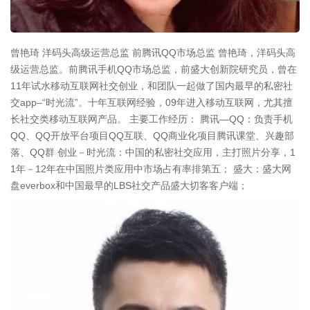
曾艳琦 洋码头高级运营总监 前腾讯QQ市场总监 曾艳琦，洋码头高
级运营总监。前腾讯手机QQ市场总监，前盛大创新院研究员，曾在
11年试水移动互联网社交创业，和团队一起做了国内最早的私密社
交app–“时光流”。十年互联网经验，09年进入移动互联网，尤其擅
长社交类移动互联网产品。 主要工作经历： 腾讯—QQ：负责手机
QQ、QQ开放平台项目QQ互联、QQ商业化项目腾讯课堂、兴趣部
落、QQ群 创业－时光流：中国的私密社交应用，主打照片分享，1
1年－12年在中国照片类应用中市场占有率排第五； 盛大：盛大网
盘everbox和中国最早的LBS社交产品盛大切客客户端；