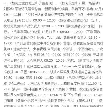
00 《如何运营好社区和价值变现》，《如何策划和引爆一场活动》
刘振华 原笔记侠运营总监，新周刊特约编辑，单篇百万+作者 12月1
0日 ～ 11日： " 互联网人的数据运营实践培训课" 地点：全季酒店新
天地店 12月10日： 09:00 ～ 12:00 《数据驱动渠道优化》 安琦，
携程无线营销产品负责人 13:30 ～ 17:00《数据驱动设计优化》 陈
抒，上汽车享网UED总监 12月11日： 09:00 ～ 12:00 《互联网数
据分析师的成长之路》纪杨，Teambition数据分析负责人 13:30 ～
17:00 《产品运营的数据事件分析实务》黄捷，携程国际多语言网站
及APP运营负责人
大会议程
全天共有8个演讲，1个互动论坛，1次
午餐，2次茶歇 上午日程 08:20 - 09:00 签到 09:00 - 09:20 开场演
讲和日程介绍 大会主持人 09:20 - 10:05 演讲1 《新零售之全渠道
用户运营解析》前阿里巴巴运营专家，Convertlab 联合创始人，多
准数据CIO 子墨 10:05 - 10:50 演讲2 洋码头 高级运营总监 曾艳琦
10:50 - 11:00 茶歇 11:00 - 11:50 演讲3 《电商运营新思维》杨文
雅（特工先生），淘宝大学明星讲师，天猫国际专家顾问 11:50 - 1
2:00 演讲4 《漏斗图的两个实际工作案例 》黄捷，携程国际多语言
网站及APP运营负责人 12:00 - 13:00 午餐 下午日程 13:00 - 13:45
演讲5 《数据化运营与用户生命周期管理》洪弘 （花名红利），挖
财理财运营总监 13:45 - 14:30 演讲6 《运赢：透析数据做最有效的