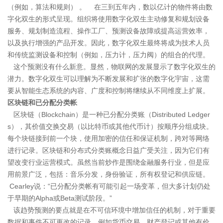
（例如，算法和规则） 。 在三到五年内，数以亿计的物件将由数
字化双生的形式呈现。组织将使用数字化双生主动修复和规划设备
服务、规划制造流程、操作工厂、预测设备故障或提高运营效率，
以及执行增强的产品开发。因此，数字化双生最终将成为技术人员
和传统监测设备和控制（例如，压力计，压力阀）的组合的代理。
这个预测没有什么新意。显然，物联网的发展显示了数字化双生的
潜力。数字化双生可以理解为不断发展和扩张的数字化宇宙，这需
要从智能生态系统的内容、广度和控制将继续从不同维度上扩展。
区块链和已分配分类帐
区块链（Blockchain）是一种已分配分类账（Distributed Ledger
s），其价值交换交易（以比特币或其他代币计）按顺序分组成块。
每个块链接到前一个块，使用加密的信任和保证机制，跨对等网络
进行记录。区块链和分布式分类账概念日益广受关注，因为它们有
望改变行业运营模式。虽然当前炒作是围绕金融服务行业，但是应
用前景广泛，包括：音乐分发，身份验证，所有权登记和供应链。
Cearley说：“已分配分类帐有可能引起一场变革，但大多计划仍处
于早期的Alpha或Beta测试阶段。”
该趋势预测的要点就是在不可信环境中增加信任的机制，对于重要
数据和事件不可更改的记录，例如货币交易、财产登记或其他有价