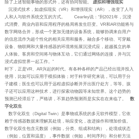
除了上述智能事物的形式外，还有协同智能。
虚拟和增强现实
沉浸式技术，如虚拟现实（VR）和增强现实（AR），改变了人与
人和人与软件系统交互的方式。 Cearley说：“到2021年，沉浸
式消费、商业内容和应用程序的格局将发生巨变。VR和AR功能将与
数字网络合并，形成一个更加无缝的设备系统，能够协调来自用户
的信息流作为超个性化的相关应用和服务。融合多个移动、可穿戴
设备、物联网和大量传感器的环境将拓展沉浸式应，超越孤立的单
人体验。客房和空间将与物体互动，它们通过网络的连接，并与沉
浸式虚拟世界一起工作。”
时下，正是VR、AR兴起的时代。有各种各样的产品已经出现并投入
使用，比如可以应用于模拟体验；对于科学研究来说，可以用于分
子建模；医生也可以用于远程虚拟诊断并开出医疗处方，等等。孩
子还可以应用这种技术，进行探索动物园等未知世界。这个趋势的
预测已经滞后了，严格讲，不算趋势预测而是实实在在来临了。
数
字化双生
数字化双生（Digital Twin）是事物或系统的多元软件模型，它依
赖于传感器数据来理解其处境，响应变化，改进操作和增加价值。
数字化双生包含元数据（例如，分类、组成和结构），处境或状态
（例如，位置和温度），事件数据（例如，时间序列）和分析方法