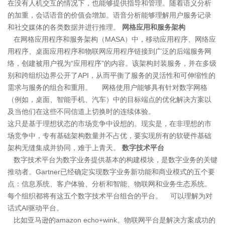
在没有人机交互的情况下，也能够提供指导和管理。随着语义分析
的加重，会话语音的价值会增加。语音分析能够理解用户服务记录
和社交媒体的各类数据并进行推理。
网格应用和服务架构
在网格应用程序和服务架构（MASA）中，移动应用程序、网络应
用程序、桌面应用程序和物联网应用程序链接到广泛的后端服务网
络，创建被用户视为“应用程序”的内容。该架构封装服务，并在多级
别和跨组织边界公开了API，从而平衡了服务的灵活性和可伸缩性的
需求与服务的组合和重用。 网格使用户能够具有针对数字网格
（例如，桌面、智能手机、汽车）中的目标端点的优化解决方案以
及当他们在这些不同信道上切换时的连续体验。
这只是基于理想状态的市场竞争中设想的。现实是，在非理想的市
场竞争中，专有基础架构数量并不占优，要实现所有的软硬件基础
架构无缝集成并协同，难于上青天。
数字技术平台
数字技术平台为数字业务提供基本的构建模块，是数字业务的关键
推动者。Gartner已经确定实现数字业务新功能和商业模式的五个要
点：信息系统、客户体验、分析和智能、物联网和业务生态系统。
每个组织都将有这五个数字技术平台组合的平台。 可以理解为对
话式AI驱动平台。
比如亚马逊的amazon echo+wink。物联网平台是解决方案成功的