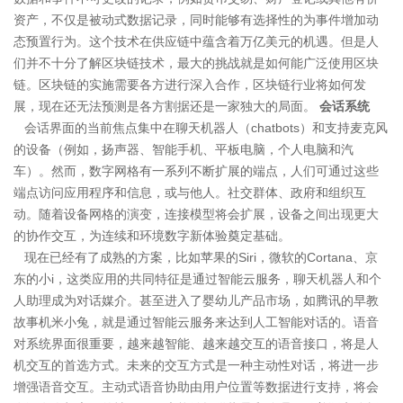
资产，不仅是被动式数据记录，同时能够有选择性的为事件增加动
态预置行为。这个技术在供应链中蕴含着万亿美元的机遇。但是人
们并不十分了解区块链技术，最大的挑战就是如何能广泛使用区块
链。区块链的实施需要各方进行深入合作，区块链行业将如何发
展，现在还无法预测是各方割据还是一家独大的局面。
会话系统
会话界面的当前焦点集中在聊天机器人（chatbots）和支持麦克风
的设备（例如，扬声器、智能手机、平板电脑，个人电脑和汽
车）。然而，数字网格有一系列不断扩展的端点，人们可通过这些
端点访问应用程序和信息，或与他人。社交群体、政府和组织互
动。随着设备网格的演变，连接模型将会扩展，设备之间出现更大
的协作交互，为连续和环境数字新体验奠定基础。
现在已经有了成熟的方案，比如苹果的Siri，微软的Cortana、京
东的小i，这类应用的共同特征是通过智能云服务，聊天机器人和个
人助理成为对话媒介。甚至进入了婴幼儿产品市场，如腾讯的早教
故事机米小兔，就是通过智能云服务来达到人工智能对话的。语音
对系统界面很重要，越来越智能、越来越交互的语音接口，将是人
机交互的首选方式。未来的交互方式是一种主动性对话，将进一步
增强语音交互。主动式语音协助由用户位置等数据进行支持，将会