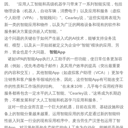
因。 “应用人工智能和高级机器学习带来了一系列智能实现，包括
物理设备（机器人，自动车辆，消费电子）以及应用和服务（虚拟
个人助理（VPA），智能顾问）”。Cearley说，“这些实现将表现为
新一类的智能应用和物件，以及为广泛的网格设备和现有的软件和
服务解决方案提供嵌入式智能。”
这个问题的关键在于如何产生嵌入式的AI技术，能够支持业务流
程、模型，以及从一开始就被定义为企业中“智能”模块的应用。另
外，资金也是个大问题。
智能App
诸如VPA的智能App执行人工助手的一些功能，使日常任务更加容
易（例如，优先考虑电子邮件）及其用户效率的提高（突出最重要
的内容和交互）。其他智能App（如虚拟客户助理（VCA））更加专
注销售和客户服务等领域的任务。因此，这些智能App有可能改变工
作的性质和工作场所的结构。 “在未来10年，几乎每个应用程序和
服务都将包含一定水平的人工智能。”Cearley说，“这将成为长期趋
势，不断发展和扩大人工智能和机器学习应用和服务。”
这对一些企业而言是一个巨大的机遇，目前在应用、基础设施和设
备上的智能分量越来越重。运用智能应用的形式是通过新的智能特
性嵌入到某一行业的现有应用程序中。麦当劳生产汉堡包运用了智
能App，对汉堡包面包生产的监控由人工专为自动化，能够提高并保