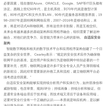
必要因素，现在微软Azure、ORACLE、Google、SAP等IT巨头都有
涉足。惠顾上世纪60年代，是主机系统，到70年代就是微型计算
机，80年代是PC和文件共享LAN，90年代是服务器和图形界面，19
98~2007年是因特网和网络应用，2007~2016年是移动和云，未
来，将是对话式AI和物联网。所有这些并非割裂，而是互相交织。
未来会有越来越多的基础架构和应用程序融合，组织需要了解这种
融合，对他们的竞争力、应变能力带来什么样的影响。
自适应安全
架构
智能数字网格和相关的数字技术平台和应用程序架构创建了一个日
益复杂的安全世界。 Cearley表示：“规定的安全技术应作为确保物
联网平台的基准。监控用户和实体行为是物联网中特别必要的一个
重要补充，然而，物联网边缘是许多IT安全专业人员产生薄弱领域
的新前沿，因此经常需要新的补救工具和流程，建立物联网平台必
须考虑这些因素。”
自适应安全架构能够实现持续分析用户和实体行为，如外部身份和
威胁智能，包含审查、规则/评分；持续画像；持续分析和验证。但
是通常业务端会滞后于技术端，而技术端又滞后于设备和应用端，
还要对安全行业有一个正确的认识——本质就是响应机构，是以解
决问题为目的，而不管这个问题出现有多久。