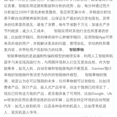
证质量。智能应用还拥有数据和分析的优势，如，每分钟通过照片
分析超过1000个面包来检查颜色、形态和芝麻分布，并根据分析结
果不断自动调整烤箱和流程，以保证生产最好的汉堡包面包。其带
来的结果显而易见：避免了浪费，每年节省数千万元；加速生产并
节约能源；减少人工成本。 智能应用对其他行业也有显著的价
值，比如医学顾问。凯特琳癌病中心肿瘤学顾问，应用智能App可带
来高价值的用户，并能解决复杂的问题，整理杂乱、非结构性和重
复内容，并带给用户高影响力的结果。
智能事物
智能事物指的是超越刚性编程模型的物理实体，利用人工智能和机
器学习来实现高级行为，与周围环境和人们交互更加自然。作为智
能事务，如无人机，自动车辆和智能家电的不断普及，Gartner预计
单独的智能物件将演变为协作的智能物件模型。 智能事物的预
测，就是认为在可以预期的未来，任何事物都可以智能化，比如消
费者产品、医疗产品、嵌入式产品等等。但这个预测已经滞后了，
现在已经有这方面的产品，甚至都具备了可用性。比如Google、Ub
er研发的应用在通用道路的自动车辆；运用在特定环境的自动驾驶
汽车：如无人收割机等；以及各种各样的机器人，比如零售机器
人、迎宾机器人等等。