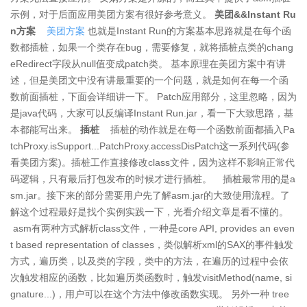
示例，对于后面应用美团方案有很好参考意义。
美团&&Instant Ru
n方案
美团方案
也就是Instant Run的方案基本思路就是在每个函
数都插桩，如果一个类存在bug，需要修复，就将插桩点类的chang
eRedirect字段从null值变成patch类。 基本原理在美团方案中有讲
述，但是美团文中没有讲最重要的一个问题，就是如何在每一个函
数前面插桩，下面会详细讲一下。 Patch应用部分，这里忽略，因为
是java代码，大家可以反编译Instant Run.jar，看一下大致思路，基
本都能写出来。
插桩
插桩的动作就是在每一个函数前面都插入Pa
tchProxy.isSupport...PatchProxy.accessDisPatch这一系列代码(参
看美团方案)。插桩工作直接修改class文件，因为这样不影响正常代
码逻辑，只有最后打包发布的时候才进行插桩。 插桩最常用的是a
sm.jar。接下来的部分需要用户先了解asm.jar的大致使用流程。了
解这个过程最好是找个实例实践一下，光看介绍文章是看不懂的。
asm有两种方式解析class文件，一种是core API, provides an even
t based representation of classes，类似解析xml的SAX的事件触发
方式，遍历类，以及类的字段，类中的方法，在遍历的过程中会依
次触发相应的函数，比如遍历类函数时，触发visitMethod(name, si
gnature...)，用户可以在这个方法中修改函数实现。 另外一种 tree