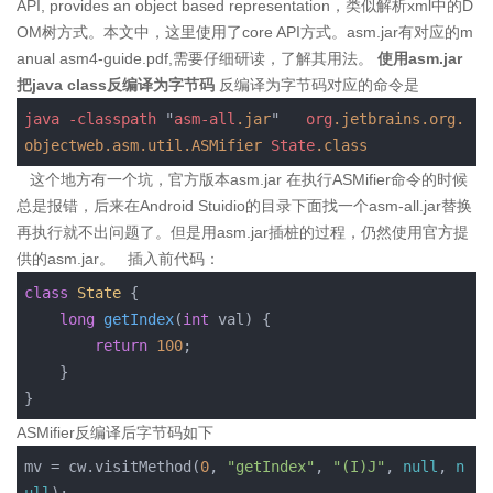
API, provides an object based representation，类似解析xml中的D
OM树方式。本文中，这里使用了core API方式。asm.jar有对应的m
anual asm4-guide.pdf,需要仔细研读，了解其用法。
使用asm.jar
把java class反编译为字节码
反编译为字节码对应的命令是
java
-classpath
 "
asm-all
.jar
"   
org
.jetbrains
.org
.
objectweb
.asm
.util
.ASMifier
State
.class
这个地方有一个坑，官方版本asm.jar 在执行ASMifier命令的时候
总是报错，后来在Android Stuidio的目录下面找一个asm-all.jar替换
再执行就不出问题了。但是用asm.jar插桩的过程，仍然使用官方提
供的asm.jar。 插入前代码：
class
State
 {
long
getIndex
(
int
 val)
{

return
100
;

    }

}
ASMifier反编译后字节码如下
mv = cw.visitMethod(
0
, 
"getIndex"
, 
"(I)J"
, 
null
, 
n
ull
);
