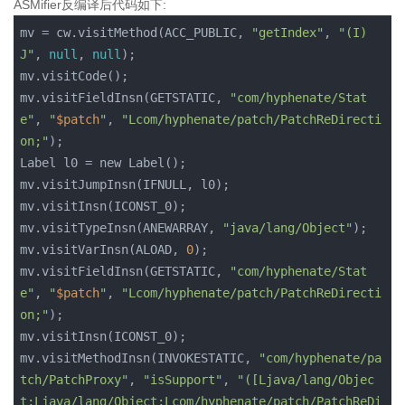
ASMifier反编译后代码如下:
mv = cw.visitMethod(ACC_PUBLIC, 
"getIndex"
, 
"(I)
J"
, 
null
, 
null
);

mv.visitCode();

mv.visitFieldInsn(GETSTATIC, 
"com/hyphenate/Stat
e"
, 
"
$patch
"
, 
"Lcom/hyphenate/patch/PatchReDirecti
on;"
);

Label l0 = new Label();

mv.visitJumpInsn(IFNULL, l0);

mv.visitInsn(ICONST_0);

mv.visitTypeInsn(ANEWARRAY, 
"java/lang/Object"
);

mv.visitVarInsn(ALOAD, 
0
);

mv.visitFieldInsn(GETSTATIC, 
"com/hyphenate/Stat
e"
, 
"
$patch
"
, 
"Lcom/hyphenate/patch/PatchReDirecti
on;"
);

mv.visitInsn(ICONST_0);

mv.visitMethodInsn(INVOKESTATIC, 
"com/hyphenate/pa
tch/PatchProxy"
, 
"isSupport"
, 
"(
[
Ljava/lang/Objec
t;Ljava/lang/Object;Lcom/hyphenate/patch/PatchReDi