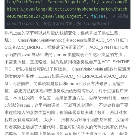
tch/PatchProxy"
, 
"accessDispatch"
, 
"(
[
Ljava/lang/O
bject;Ljava/lang/Object;Lcom/hyphenate/patch/Patch
ReDirection;Z)Ljava/lang/Object;"
, 
false
);  
# 调用a
ccessDispatch, 栈包含返回结果，栈:
[
longObject]
熟悉上面的字节码以及对应的栈帧变化，也就掌握了插桩过程。
坑：
ClassVisitor.visitMethod()中access如果是ACC_SYNTHETI
C或者ACC_BRIDGE，插桩后无法正常运行。ACC_SYNTHETIC表
示函数由javac自动生成的，enum类型就会产生这种类型的方法，
不需要插桩，直接略过。因为观察到模版类也会产生ACC_SYNTHE
TIC，所以插桩过程跳过了模版类。 ClassVisitor.visit()函数对应遍历
到类触发的事件，access如果是ACC_INTERFACE或者ACC_ENU
M，无需插桩。简单说就是接口和enum不涉及方法修改，无需插
桩。 静态方法的实现和普通类成员函数略有出入，对于汇编程序来
说，本地栈的第一个位置，如果是普通方法，会存储this引用，stati
c方法没有this，这里稍微调整一下就可以实现的。 不定参数由于要
求连续输入的参数类型相同，被编译器直接变成了数组，所以对本
程序没有造成影响。
大小：
插桩因为对每个函数都插桩，反编译
后看实际上增加了大量代码，甚至可以说插入的代码比原有的代码
还要多。但是实际上最终生成的jar包增长了大概20%多一点，并没