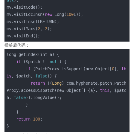
mv.visitCode();

mv.visitLdcInsn(
new
 Long(
100
L));

mv.visitInsn(LRETURN);

mv.visitMaxs(
2
, 
2
);

mv.visitEnd();
插桩后代码：
long getIndex(int a) {

if
 ($patch != 
null
) {

if
 (PatchProxy.isSupport(new Object
[
0
], 
th
is
, $patch, 
false
)) {

return
 ((
Long
) com.hyphenate.patch.Patch
Proxy.accessDispatch(new Object
[
] {a}, 
this
, $patc
h, 
false
)).longValue();

        }

    }

return
100
;

}