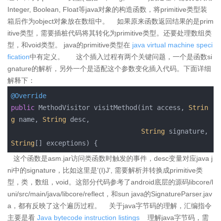
Integer, Boolean, Float等java对象的构造函数，将primitive类型装
箱后作为object对象放在数组中。 如果原来函数返回结果的是prim
itive类型，需要插桩代码将其转化为primitive类型。还要处理数组类
型，和void类型。 java的primitive类型在
java virtual machine speci
fication
中有定义。 这个插入过程有两个关键问题，一个是函数si
gnature的解析，另外一个是适配这个参数变化插入代码。下面详细
解释下：
@Override
public
 MethodVisitor visitMethod(int access, 
Strin
g
 name, 
String
 desc,

String
 signature, 
String
[
] exceptions) {
这个函数是asm.jar访问类函数时触发的事件，desc变量对应java j
ni中的signature，比如这里是'(I)J', 需要解析并转换成primitive类
型，类，数组，void。这部分代码参考了android底层的源码libcore/l
uni/src/main/java/libcore/reflect，和sun java的SignatureParser.jav
a，都有反映了这个遍历过程。 关于java字节码的理解，汇编指令
主要是看
Java bytecode instruction listings
理解java字节码，需