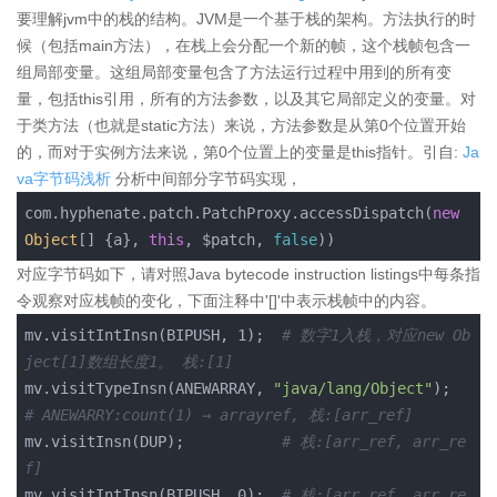
要理解jvm中的栈的结构。JVM是一个基于栈的架构。方法执行的时
候（包括main方法），在栈上会分配一个新的帧，这个栈帧包含一
组局部变量。这组局部变量包含了方法运行过程中用到的所有变
量，包括this引用，所有的方法参数，以及其它局部定义的变量。对
于类方法（也就是static方法）来说，方法参数是从第0个位置开始
的，而对于实例方法来说，第0个位置上的变量是this指针。引自:
Ja
va字节码浅析
分析中间部分字节码实现，
com.hyphenate.patch.PatchProxy.accessDispatch(
new
Object
[
] {a}, 
this
, $patch, 
false
))
对应字节码如下，请对照Java bytecode instruction listings中每条指
令观察对应栈帧的变化，下面注释中'[]'中表示栈帧中的内容。
mv.visitIntInsn(BIPUSH, 1);  
# 数字1入栈，对应new Ob
ject
[
1]数组长度1。 栈:
[
1]
mv.visitTypeInsn(ANEWARRAY, 
"java/lang/Object"
);  
# ANEWARRY:count(1) → arrayref, 栈:
[
arr_ref]
mv.visitInsn(DUP);           
# 栈:
[
arr_ref, arr_re
f]
mv.visitIntInsn(BIPUSH, 0);  
# 栈:
[
arr_ref, arr_re