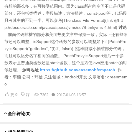
有想的那么多，在可接受范围内。因为class所占的空间不止是代码
部分，还包括类描述，字段描述，方法描述，const-pool等，代码段
只占其中的不到一半。可以参考[The class File Format](link @htt
p://docs.oracle.com/javase/specs/jvms/se7/html/jvms-4.html)
讨论
前面代码插桩的部分和美团热更文章中保持一致，实际上还有些细
节还可以调整。isSupport这个函数的参数可以调整如下if (PatchPro
xy.isSupport(“getIndex”, "(I)J", false)) {这样能减小插桩部分代码，
而且可以区分名字相同的函数。 PatchProxy.isSupport最后一个参
数表示是普通类函数还是static函数，这个是方便java应用patch的时
候处理。
源码地址
https://github.com/easemob/empatch
作
者：李楠 公司：环信 关注领域：Android开发 文章署名: greenmem
o
赞
0
踩
7362
2017-01-06 16:57
全部评论
(0)