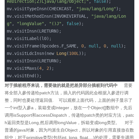
ReDirection;Z)Ljava/lang/Object;"
, 
false
);

mv.visitTypeInsn(CHECKCAST, 
"java/lang/Long"
);

mv.visitMethodInsn(INVOKEVIRTUAL, 
"java/lang/Lon
g"
, 
"longValue"
, 
"()J"
, 
false
);

mv.visitInsn(LRETURN);

mv.visitLabel(l0);

mv.visitFrame(Opcodes.F_SAME, 
0
, 
null
, 
0
, 
null
);

mv.visitLdcInsn(new 
Long
(
100L
));

mv.visitInsn(LRETURN);

mv.visitMaxs(
4
, 
2
);

mv.visitEnd();
对于插桩程序来说，需要做的就是把差异部分插桩到代码中​
需要
将全部入參传递给patch方法，插入的代码因此会根据入參进行调
整，同时也要处理返回值. 可以观察上面代码，上面的例子显示了
一个int型入參a，装箱变成Integer，放在一个Object[]数组中，先后
调用isSupport和accessDispatch，传递给patch类的对应方法，patc
h返回类型是Long,然后调用longValue，拆箱变成long类型。 对于
普通的java对象，因为均派生自Object，所以对象的引用直接放在数
组中；对于primitive类型(包括int, long, float....)的处理，需要先调用