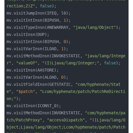
rection;Z)Z"
, 
false
);

mv.visitJumpInsn(IFEQ, l0);

mv.visitIntInsn(BIPUSH, 
1
);

mv.visitTypeInsn(ANEWARRAY, 
"java/lang/Object"
);

mv.visitInsn(DUP);

mv.visitIntInsn(BIPUSH, 
0
);

mv.visitVarInsn(ILOAD, 
1
);

mv.visitMethodInsn(INVOKESTATIC, 
"java/lang/Intege
r"
, 
"valueOf"
, 
"(I)Ljava/lang/Integer;"
, 
false
);

mv.visitInsn(AASTORE);

mv.visitVarInsn(ALOAD, 
0
);

mv.visitFieldInsn(GETSTATIC, 
"com/hyphenate/Stat
e"
, 
"
$patch
"
, 
"Lcom/hyphenate/patch/PatchReDirecti
on;"
);

mv.visitInsn(ICONST_0);

mv.visitMethodInsn(INVOKESTATIC, 
"com/hyphenate/pa
tch/PatchProxy"
, 
"accessDispatch"
, 
"(
[
Ljava/lang/O
bject;Ljava/lang/Object;Lcom/hyphenate/patch/Patch