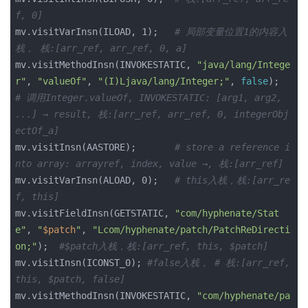
f, 0]
mv.visitVarInsn(ILOAD, 1);   
# 局部变量位置1的内容入
栈， 栈:
[
arr_ref, arr_ref, 0, a]
mv.visitMethodInsn(INVOKESTATIC, 
"java/lang/Intege
r"
, 
"valueOf"
, 
"(I)Ljava/lang/Integer;"
, 
false
);  
# 调用Integer.valueOf, INVOKESTATIC: 
[
arg1, arg2, 
...] → result, 栈:
[
arr_ref, arr_ref, 0, integerObj
ectOf_a]
mv.visitInsn(AASTORE);       
# store a reference i
nto array: arrayref, index, value →, 栈:
[
arr_ref]
mv.visitVarInsn(ALOAD, 0);   
# this入栈，栈:
[
arr_re
f, this]
mv.visitFieldInsn(GETSTATIC, 
"com/hyphenate/Stat
e"
, 
"
$patch
"
, 
"Lcom/hyphenate/patch/PatchReDirecti
on;"
);  
#$patch入栈，栈:
[
arr_ref, this, $patch]
mv.visitInsn(ICONST_0); 
#false入栈， # 栈:
[
arr_ref, 
this, $patch, false]
mv.visitMethodInsn(INVOKESTATIC, 
"com/hyphenate/pa