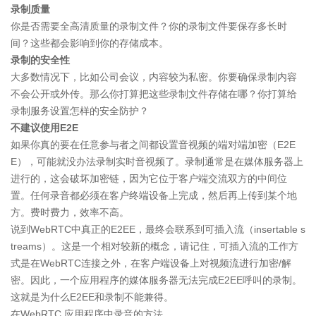
录制质量
你是否需要全高清质量的录制文件？你的录制文件要保存多长时
间？这些都会影响到你的存储成本。
录制的安全性
大多数情况下，比如公司会议，内容较为私密。你要确保录制内容
不会公开或外传。那么你打算把这些录制文件存储在哪？你打算给
录制服务设置怎样的安全防护？
不建议使用E2E
如果你真的要在任意参与者之间都设置音视频的端对端加密（E2E
E），可能就没办法录制实时音视频了。录制通常是在媒体服务器上
进行的，这会破坏加密链，因为它位于客户端交流双方的中间位
置。任何录音都必须在客户终端设备上完成，然后再上传到某个地
方。费时费力，效率不高。
说到WebRTC中真正的E2EE，最终会联系到可插入流（insertable s
treams）。这是一个相对较新的概念，请记住，可插入流的工作方
式是在WebRTC连接之外，在客户端设备上对视频流进行加密/解
密。因此，一个应用程序的媒体服务器无法完成E2EE呼叫的录制。
这就是为什么E2EE和录制不能兼得。
在WebRTC 应用程序中录音的方法