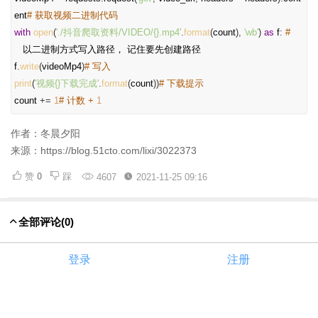
ent
# 获取视频二进制代码
with
open
(
'./抖音爬取资料/VIDEO/{}.mp4'
.
format
(
count
),
'wb'
)
as
f
:
#
以二进制方式写入路径，
记住要先创建路径
f
.
write
(
videoMp4
)
# 写入
print
(
'视频{}下载完成'
.
format
(
count
))
# 下载提示
count
+=
1
# 计数 +
1
作者：冬晨夕阳
来源：https://blog.51cto.com/lixi/3022373
赞
0
踩
4607
2021-11-25 09:16
全部评论
(0)
登录
注册
评论
赞
0