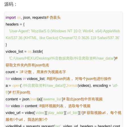
源码：
import
os
,
json
,
requests
# 伪装头
headers
= {
'User-Agent'
:
'Mozilla/5.0 (Windows NT 10.0; Win64; x64) AppleWeb
Kit/537.36 (KHTML, like Gecko) Chrome/72.0.3626.119 Safari/537.36'
}
videos_list
=
os
.
listdir
(
'C:/Users/HEXU/Desktop/抖音数据爬取/抖音爬取资料/raw_data/'
)
#
获取文件夹内所有json包名
count
=
1
# 计数， 用来作为视频名字
for
videos
in
videos_list
:
#循环json列表， 对每个json包进行操作
a
=
open
(
'./抖音爬取资料/raw_data/{}'
.
format
(
videos
),
encoding
=
'utf-
8'
)
# 打开json包
content
=
json
.
load
(
a
)[
'aweme_list'
]
# 取出json包中所有视频
for
video
in
content
:
#循环视频列表， 选取每个视频
video_url
=
video
[
'video'
][
'play_addr'
][
'url_list'
][
4
]
# 获取视频url， 每个视
频有
6
个url， 我选的第
5
个
videoMp4
=
requests
.
request
(
'get'
,
video_url
,
headers
=
headers
).
cont