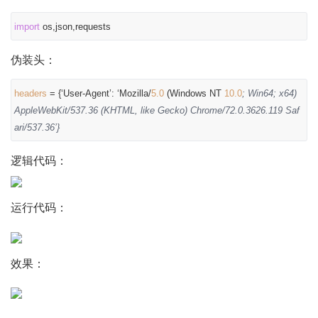
import
os,json,requests
伪装头：
headers
= {‘User-Agent’: ‘Mozilla/
5.0
(Windows NT
10.0
; Win64; x64)
AppleWebKit/537.36 (KHTML, like Gecko) Chrome/72.0.3626.119 Saf
ari/537.36’}
逻辑代码：
运行代码：
效果：