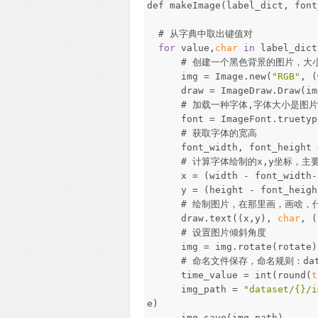
def makeImage(label_dict, font
# 从字典中取出键值对
for
value,
char
in
label_dict
# 创建一个黑色背景的图片，大
img = Image.new(
"RGB"
, 
draw = ImageDraw.Draw(im
# 加载一种字体,字体大小是图片
font = ImageFont.truetype(
# 获取字体的宽高
font_width, font_height = 
# 计算字体绘制的x,y坐标，主要
x = (width - font_width-fo
y = (height - font_height-
# 绘制图片，在那里画，画啥，什
draw.text((x,y),
char
, (
# 设置图片倾斜角度
img = img.rotate(rotate)
# 命名文件保存，命名规则：datase
time_value = int(round(
t
img_path =
"dataset/{}/i
e)
img.save(img_path)