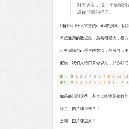
对于男友，找一个油嘴滑
成你期望的样子。
咱们不用什么官方的mnist数据集，
有些通用的数据集，虽然很强大，很方
只有训练自己手里的数据，然后自己用
假设，我们只给口算做识别，那么我们
索引：0
1
2
3
4
5
6
7
8
9
10
11
字符：0
1
2
3
4
5
6
7
8
9
=
+
-
如果能识别这些，基本上能满足整数的
好了，图片哪里来？！
是啊，图片哪里来？