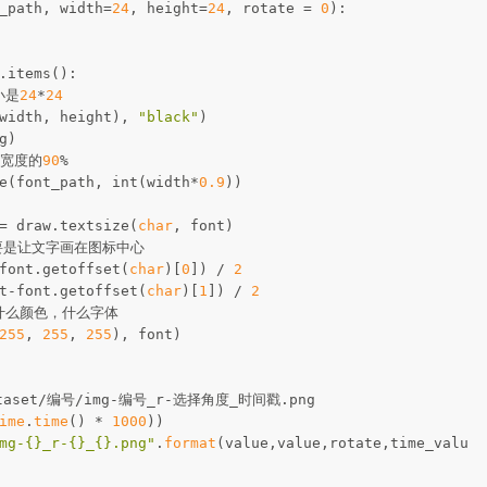
_path, width=
24
, height=
24
, rotate =
0
):
.items():
小是
24
*
24
(width, height),
"black"
)
g)
宽度的
90
%
font_path, int(width*
0.9
))
draw.textsize(
char
, font)
是让文字画在图标中心
nt.getoffset(
char
)[
0
]) /
2
font.getoffset(
char
)[
1
]) /
2
么颜色，什么字体
255
,
255
,
255
), font)
t/编号/img-编号_r-选择角度_时间戳.png
ime
.
time
() *
1000
))
mg-{}_r-{}_{}.png"
.
format
(value,value,rotate,time_valu