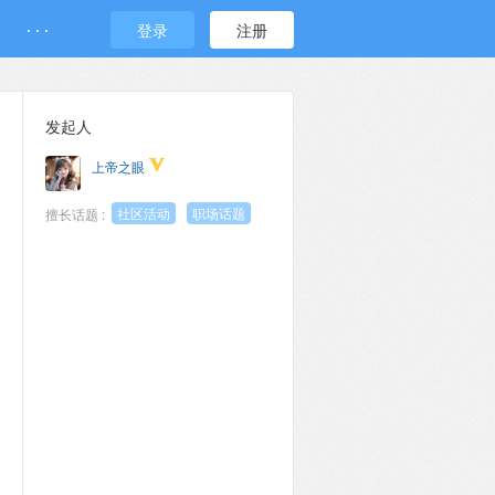
· · ·
登录
注册
发起人
上帝之眼
社区活动
职场话题
擅长话题 :