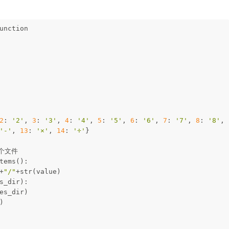
unction
2
:
'2'
,
3
:
'3'
,
4
:
'4'
,
5
:
'5'
,
6
:
'6'
,
7
:
'7'
,
8
:
'8'
,
'-'
,
13
:
'×'
,
14
:
'÷'
}
个文件
tems():
+
"/"
+str(value)
s_dir):
s_dir)
)