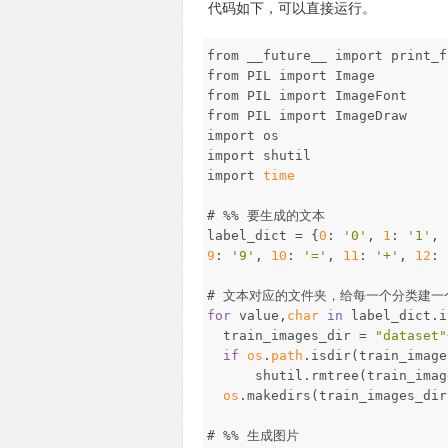
代码如下，可以直接运行。
from __future__ import print_f
from PIL import Image
from PIL import ImageFont
from PIL import ImageDraw
import os
import shutil
import
time
# %% 要生成的文本
label_dict = {
0
:
'0'
,
1
:
'1'
,
9
:
'9'
,
10
:
'='
,
11
:
'+'
,
12
:
# 文本对应的文件夹，给每一个分类建一
for
value,
char
in
label_dict.i
train_images_dir =
"dataset"
if
os
.
path
.isdir(train_image
shutil.rmtree(train_image
os
.makedirs(train_images_dir
# %% 生成图片