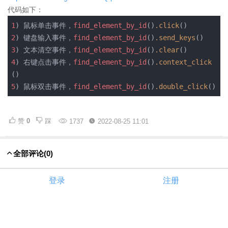
代码如下：
1
) 鼠标单击事件，
find_element_by_id
()
.click
()
2
) 键盘输入事件，
find_element_by_id
()
.send_keys
()
3
) 文本清空事件，
find_element_by_id
()
.clear
()
4
) 右键点击事件，
find_element_by_id
()
.context_click
()
5
) 鼠标双击事件，
find_element_by_id
()
.double_click
()
赞
0
踩
1737
2022-08-25 11:01
全部评论
(0)
登录
注册
评论
赞
0