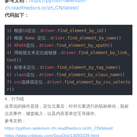
参考文档：
https://python-selenium-
zh.readthedocs.io/zh_CN/latest/
代码如下：
1
) 根据
Id
定位，
driver
.find_element_by_id
()
2
) 根据 
Name
 定位，
driver
.find_element_by_name
()
3
) 
XPath
定位，
driver
.find_element_by_xpath
()
4
) 用链接文本定位超链接，
driver
.find_element_by_link_
text
()
5
) 标签名定位，
driver
.find_element_by_tag_name
()
6
) 
class
定位，
driver
.find_element_by_class_name
()
7
) 
css
选择器定位，
driver
.find_element_by_css_selecto
r
()
4、行为链
这里说的操作是指，定位元素后，针对元素进行的鼠标移动，鼠标
点击事件，键盘输入，以及内容菜单交互等操作。
参考文档：
https://python-selenium-zh.readthedocs.io/zh_CN/latest/
https://www.cnblogs.com/GouQ/p/13093339.html