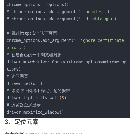
chrome_options = Options()
# chrome_options.add_argument(
'--headless'
)
# chrome_options.add_argument(
'--disable-gpu'
)
# 跳过https安全认证页面
chrome_options.add_argument(
'--ignore-certificate-
errors'
)
# 创建自己的一个浏览器对象
driver = webdriver.Chrome(chrome_options=chrome_op
tions)
# 访问网页
driver.get(url)
# 等待防止网络不稳定引起的报错
driver.implicitly_wait(
5
)
# 浏览器全屏显示
driver.maximize_window()
3、定位元素