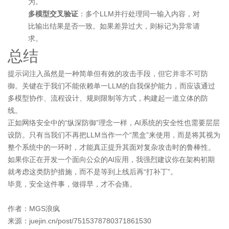
为。
多模型交叉验证
：多个LLM并行处理同一输入内容，对
比输出结果是否一致。如果差异过大，则标记为异常请
求。
总结
提示词注入虽然是一种简单但有效的攻击手段，但它并非不可防
御。关键在于我们不能依赖单一LLM的自我保护能力，而应该通过
多模型协作、流程设计、规则限制等方式，构建起一道立体的防
线。
正如网络安全中的“纵深防御”理念一样，AI系统的安全性也需要层层
设防。只有当我们不再把LLM当作一个“黑盒”来使用，而是将其视为
整个系统中的一环时，才能真正提升其面对复杂攻击时的鲁棒性。
如果你正在开发一个面向公众的AI应用，我强烈建议你在架构初期
就考虑这类防护措施，而不是等到上线后再“打补丁”。
毕竟，安全这件事，做得早，才不会痛。
作者：MGS浪疯
来源：juejin.cn/post/7515378780371861530