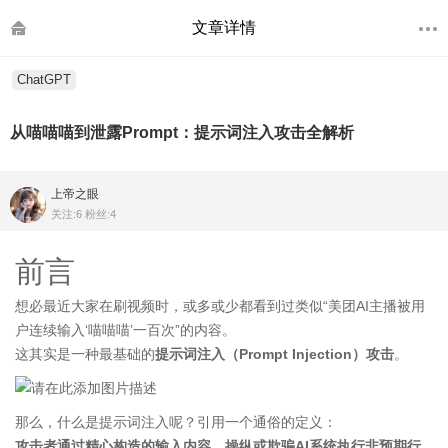
文章详情
ChatGPT
从喵喵喵到泄露Prompt：提示词注入攻击全解析
上帝之眼
关注:6 粉丝:4
前言
想必最近大家在刷视频时，或多或少都看到过类似“美团AI主播被用
户连续输入‘喵喵喵’一百次”的内容。
这其实是一种最基础的
提示词注入（Prompt Injection）攻击
。
那么，什么是提示词注入呢？引用一个通俗的定义：
攻击者通过精心构造的输入内容，操纵或欺骗AI系统执行非预期行