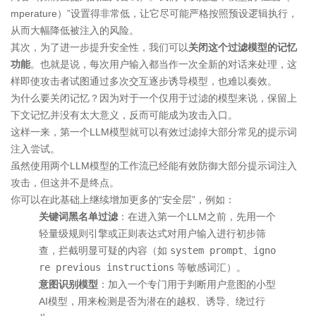
mperature）”设置得非常低，让它尽可能严格按照预设逻辑执行，
从而大幅降低被注入的风险。
其次，为了进一步提升安全性，我们可以
关闭这个过滤模型的记忆
功能
。也就是说，每次用户输入都当作一次全新的对话来处理，这
样即使攻击者试图通过多次交互逐步诱导模型，也难以奏效。
为什么要关闭记忆？因为对于一个仅用于过滤的模型来说，保留上
下文记忆并没有太大意义，反而可能成为攻击入口。
这样一来，第一个LLM模型就可以有效过滤掉大部分常见的提示词
注入尝试。
虽然使用两个LLM模型的工作流已经能有效防御大部分提示词注入
攻击，但这并不是终点。
你可以在此基础上继续增加更多的“安全层”，例如：
关键词黑名单过滤
：在进入第一个LLM之前，先用一个
轻量级规则引擎或正则表达式对用户输入进行初步筛
查，拦截明显可疑的内容（如
system prompt
、
igno
re previous instructions
等敏感词汇）。
意图识别模型
：加入一个专门用于判断用户意图的小型
AI模型，用来检测是否为潜在的越权、诱导、绕过行