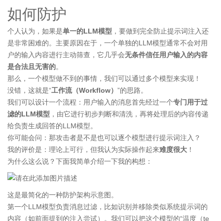
如何防护
个人认为，如果是
单一的LLM模型
，要做到完全防止提示词注入还
是非常困难的。主要原因在于，一个单独的LLM模型通常不会对用
户的输入内容进行主动筛查，它几乎会
无条件信任用户输入的内容
是合法且无害的
。
那么，一个模型做不到的事情，我们可以通过多个模型来实现！
没错，这就是“
工作流（Workflow）
”的思路。
我们可以设计一个流程：用户输入的消息首先经过一个
专门用于过
滤的LLM模型
，由它进行初步判断和清洗，再将处理后的内容传递
给负责生成回答的LLM模型。
你可能会问：那攻击者是不是也可以逐个模型进行提示词注入？
我的评价是：理论上可行，但我认为实际操作起来
难度很大
！
为什么这么说？下面我简单介绍一下我的构想：
这是最简化的一种防护架构示意图。
第一个LLM模型负责消息过滤，比如识别并移除类似系统提示词的
内容（如前面提到的注入尝试）。我们可以把这个模型的“温度（te