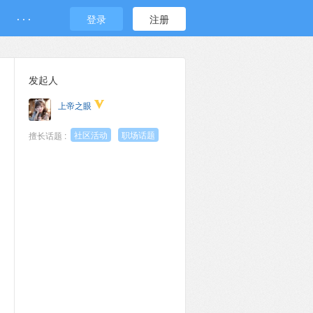
· · ·
登录
注册
发起人
上帝之眼
社区活动
职场话题
擅长话题 :