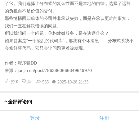
了它。我们选择了分布式的复杂性而不是本地的自律，选择了运营
的负担而不是价值的交付。
那些悄悄回归单体的公司并非承认失败，而是在承认更难的事实：
我们一直在解决错误的问题。
所以我想问一个问题：你构建微服务，是在逃避什么？
如果答案是“一个凌乱的代码库”，那我有个坏消息——分布式系统不
会修好坏代码，它只会让问题更难被发现。
作者：程序猿DD
来源：juejin.cn/post/7563860666349649970
赞
0
踩
535
2025-10-28 21:33
全部评论
(0)
登录
注册
评论
赞
0