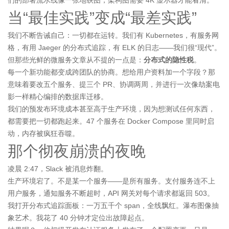
们的部署流水线像一张地铁图，架构图需要 4K 显示器才能看清。
当“最佳实践”变成“最差实践”
我们不断告诫自己：一切都在运转。我们有 Kubernetes，有服务网
格，有用 Jaeger 的分布式追踪，有 ELK 的日志——我们很“现代”。
但那些光鲜的微服务文章从不提的一点是：
分布式的隐性税
。
每一个新功能都变成跨团队的协商。想给用户资料加一个字段？那
意味着要改五个服务、提三个 PR、协调两周，并进行一次像劫案电
影一样精心编排的数据库迁移。
我们的预发布环境成本甚至高于生产环境，因为想测试任何东西，
都需要把一切都跑起来。47 个服务在 Docker Compose 里同时启
动，内存被疯狂吞噬。
那个彻夜崩溃的夜晚
凌晨 2:47，Slack 被消息炸翻。
生产环境宕了。不是某一个服务——是所有服务。支付服务连不上
用户服务，通知服务不断超时，API 网关对每个请求都返回 503。
我打开分布式追踪面板：一万五千个 span，全线飘红。瀑布图像抽
象艺术。我花了 40 分钟才定位出故障起点。