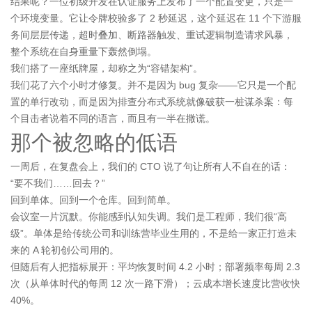
结果呢？一位初级开发在认证服务上发布了一个配置变更，只是一
个环境变量。它让令牌校验多了 2 秒延迟，这个延迟在 11 个下游服
务间层层传递，超时叠加、断路器触发、重试逻辑制造请求风暴，
整个系统在自身重量下轰然倒塌。
我们搭了一座纸牌屋，却称之为“容错架构”。
我们花了六个小时才修复。并不是因为 bug 复杂——它只是一个配
置的单行改动，而是因为排查分布式系统就像破获一桩谋杀案：每
个目击者说着不同的语言，而且有一半在撒谎。
那个被忽略的低语
一周后，在复盘会上，我们的 CTO 说了句让所有人不自在的话：
“要不我们……回去？”
回到单体。回到一个仓库。回到简单。
会议室一片沉默。你能感到认知失调。我们是工程师，我们很“高
级”。单体是给传统公司和训练营毕业生用的，不是给一家正打造未
来的 A 轮初创公司用的。
但随后有人把指标展开：平均恢复时间 4.2 小时；部署频率每周 2.3
次（从单体时代的每周 12 次一路下滑）；云成本增长速度比营收快
40%。