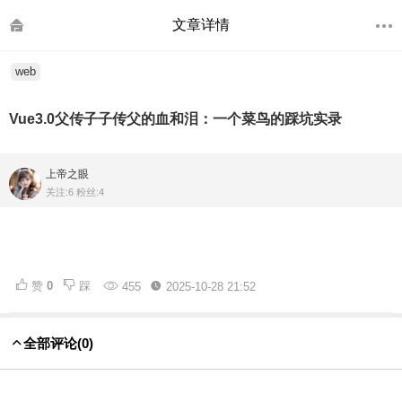
文章详情
web
Vue3.0父传子子传父的血和泪：一个菜鸟的踩坑实录
上帝之眼
关注:6 粉丝:4
赞
0
踩
455
2025-10-28 21:52
全部评论
(0)