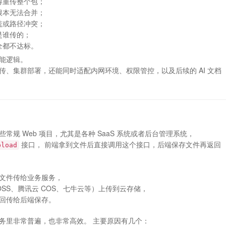
得重传整个包；
根本无法合并；
盖或路径冲突；
是谁传的；
全都不达标。
能逻辑。
、集群部署，还能同时适配内网环境、权限管控，以及后续的 AI 文档
口
规 Web 项目，尤其是各种 SaaS 系统或者后台管理系统，
接口， 前端拿到文件后直接调用这个接口，后端保存文件再返回
pload
文件传给业务服务，
OSS、腾讯云 COS、七牛云等）上传到云存储，
回传给后端保存。
的业务里非常普遍，也非常高效。 主要原因有几个：