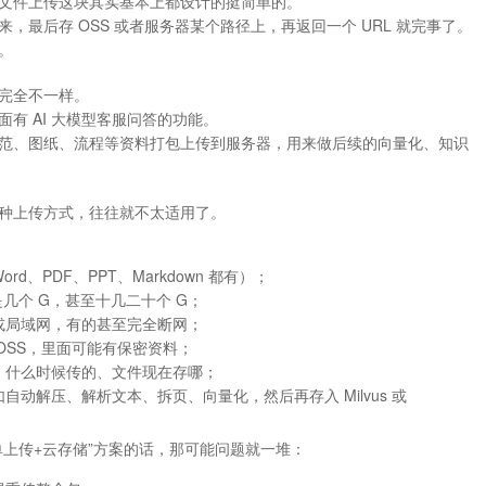
候，文件上传这块其实基本上都设计的挺简单的。
，最后存 OSS 或者服务器某个路径上，再返回一个 URL 就完事了。
。
完全不一样。
有 AI 大模型客服问答的功能。
范、图纸、流程等资料打包上传到服务器，用来做后续的向量化、知识
统那种上传方式，往往就不太适用了。
、PDF、PPT、Markdown 都有）；
是几个 G，甚至十几二十个 G；
或局域网，有的甚至完全断网；
OSS，里面可能有保密资料；
、什么时候传的、文件现在存哪；
动解压、解析文本、拆页、向量化，然后再存入 Milvus 或
简单上传+云存储”方案的话，那可能问题就一堆：