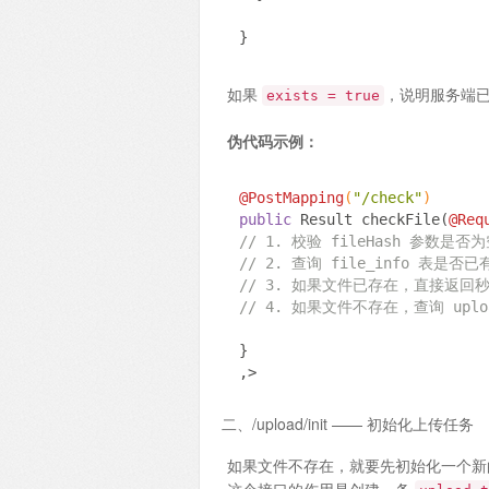
}
如果
，说明服务端已
exists = true
伪代码示例：
@PostMapping
(
"/check"
)
public
 Result checkFile(
@Req
// 1. 校验 fileHash 参数是否
// 2. 查询 file_info 表是否
// 3. 如果文件已存在，直接返回秒传
// 4. 如果文件不存在，查询 up
}
,>
二、/upload/init —— 初始化上传任务
如果文件不存在，就要先初始化一个新