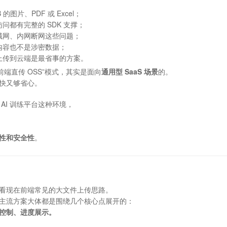
的图片、PDF 或 Excel；
问都有完整的 SDK 支撑；
域网、内网断网这些问题；
内容也不是涉密数据；
上传到云端是最省事的方案。
或“前端直传 OSS”模式，其实是面向
通用型 SaaS 场景
的。
快又够省心。
AI 训练平台这种环境，
性和安全性
。
看现在前端常见的大文件上传思路。
主流方案大体都是围绕几个核心点展开的：
控制、进度展示。