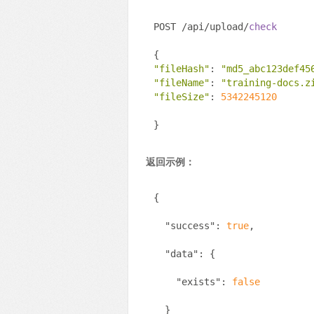
POST /api/upload/
check
{
"fileHash"
: 
"md5_abc123def45
"fileName"
: 
"training-docs.z
"fileSize"
: 
5342245120
}
返回示例：
{
"success"
: 
true
,
"data"
: {
"exists"
: 
false
  }