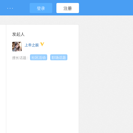
· · ·
登录
注册
发起人
上帝之眼
社区活动
职场话题
擅长话题 :