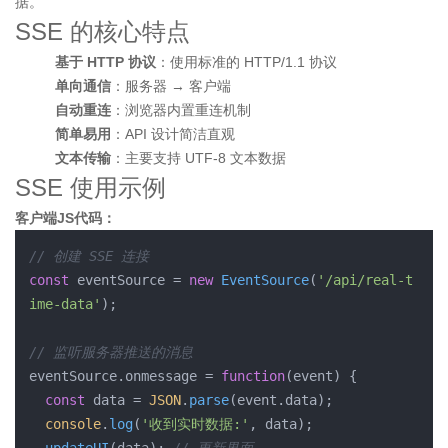
据。
SSE 的核心特点
基于 HTTP 协议
：使用标准的 HTTP/1.1 协议
单向通信
：服务器 → 客户端
自动重连
：浏览器内置重连机制
简单易用
：API 设计简洁直观
文本传输
：主要支持 UTF-8 文本数据
SSE 使用示例
客户端JS代码：
// 创建 SSE 连接
const
 eventSource = 
new
EventSource
(
'/api/real-t
ime-data'
);

// 监听服务器推送的消息
eventSource.
onmessage
 = 
function
(
event
) 
{

const
 data = 
JSON
.
parse
(event.
data
);

console
.
log
(
'收到实时数据:'
, data);
