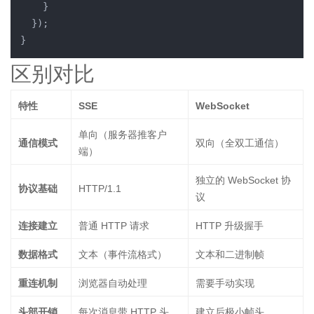
    }

  });

区别对比
特性
SSE
WebSocket
单向（服务器推客户
通信模式
双向（全双工通信）
端）
独立的 WebSocket 协
协议基础
HTTP/1.1
议
连接建立
普通 HTTP 请求
HTTP 升级握手
数据格式
文本（事件流格式）
文本和二进制帧
重连机制
浏览器自动处理
需要手动实现
头部开销
每次消息带 HTTP 头
建立后极小帧头