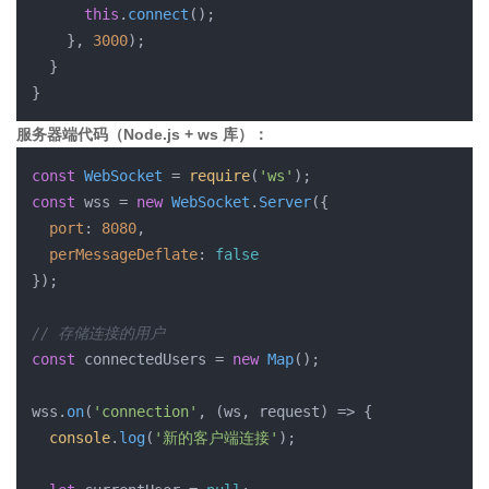
this
.
connect
();

    }, 
3000
);

  }

服务器端代码（Node.js + ws 库）：
const
WebSocket
 = 
require
(
'ws'
const
 wss = 
new
WebSocket
.
Server
({ 

port
: 
8080
,

perMessageDeflate
: 
false
});

// 存储连接的用户
const
 connectedUsers = 
new
Map
();

wss.
on
(
'connection'
, 
(
ws, request
) =>
 {

console
.
log
(
'新的客户端连接'
);
