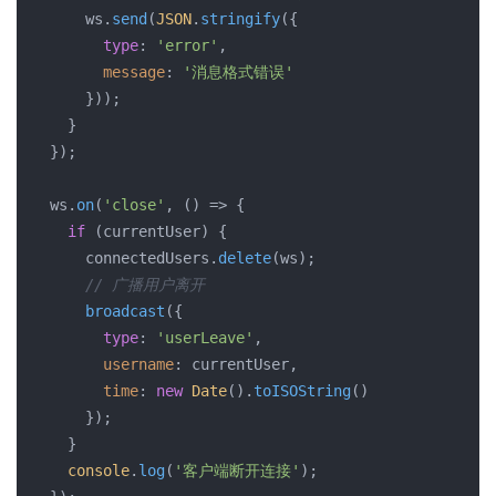
      ws.
send
(
JSON
.
stringify
({

type
: 
'error'
,

message
: 
'消息格式错误'
      }));

    }

  });

  ws.
on
(
'close'
, 
()
 =>
 {

if
 (currentUser) {

      connectedUsers.
delete
(ws);

// 广播用户离开
broadcast
({

type
: 
'userLeave'
,

username
: currentUser,

time
: 
new
Date
().
toISOString
()

      });

    }

console
.
log
(
'客户端断开连接'
);
