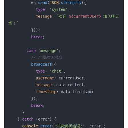
          ws.
send
(
JSON
.
stringify
({

type
: 
'system'
,

message
: 
`欢迎 
${currentUser}
 加入聊天
室！`
          }));

break
;

case
'message'
:

// 广播聊天消息
broadcast
({

type
: 
'chat'
,

username
: currentUser,

message
: data.
content
,

timestamp
: data.
timestamp
          });

break
;

      }

    } 
catch
 (error) {

console
.
error
(
'消息解析错误:'
, error);
