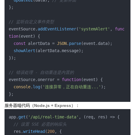
updateUI
(data); 
// 更新界面
};

// 监听自定义事件类型
eventSource.
addEventListener
(
'systemAlert'
, 
func
tion
(
event
) 
{

const
 alertData = 
JSON
.
parse
(event.
data
);

showAlert
(alertData.
message
);

});

// 错误处理 - 自动重连是内置的
eventSource.
onerror
 = 
function
(
event
) 
{

console
.
log
(
'连接异常，正在自动重连...'
);

服务器端代码（Node.js + Express）：
app.
get
(
'/api/real-time-data'
, 
(
req, res
) =>
 {

// 设置 SSE 必需的响应头
  res.
writeHead
(
200
, {
