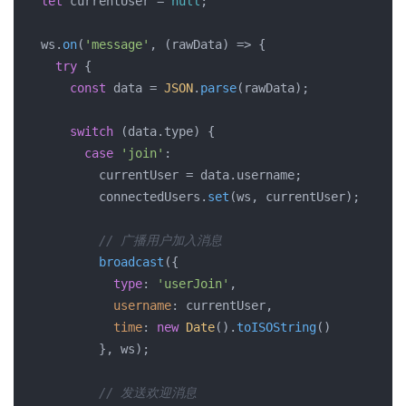
let
 currentUser = 
null
;

  ws.
on
(
'message'
, 
(
rawData
) =>
 {

try
 {

const
 data = 
JSON
.
parse
(rawData);

switch
 (data.
type
) {

case
'join'
:

          currentUser = data.
username
;

          connectedUsers.
set
(ws, currentUser);

// 广播用户加入消息
broadcast
({

type
: 
'userJoin'
,

username
: currentUser,

time
: 
new
Date
().
toISOString
()

          }, ws);

// 发送欢迎消息