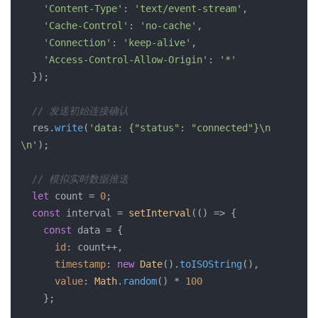
'Content-Type'
: 
'text/event-stream'
,

'Cache-Control'
: 
'no-cache'
,

'Connection'
: 
'keep-alive'
,

'Access-Control-Allow-Origin'
: 
'*'
  });

// 发送初始连接确认
  res.
write
(
'data: {"status": "connected"}\n
\n'
);

// 模拟实时数据推送
let
 count = 
0
;

const
 interval = 
setInterval
(
()
 =>
 {

const
 data = {

id
: count++,

timestamp
: 
new
Date
().
toISOString
(),

value
: 
Math
.
random
() * 
100
    };
