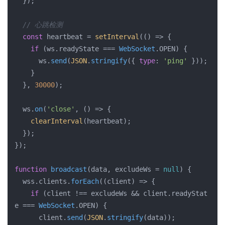
  });

// 心跳检测
const
 heartbeat = 
setInterval
(
()
 =>
 {

if
 (ws.
readyState
 === 
WebSocket
.
OPEN
) {

      ws.
send
(
JSON
.
stringify
({ 
type
: 
'ping'
 }));

    }

  }, 
30000
);

  ws.
on
(
'close'
, 
()
 =>
 {

clearInterval
(heartbeat);

  });

});

function
broadcast
(
data, excludeWs = 
null
) 
{

  wss.
clients
.
forEach
(
(
client
) =>
 {

if
 (client !== excludeWs && client.
readyStat
e
 === 
WebSocket
.
OPEN
) {

      client.
send
(
JSON
.
stringify
(data));
