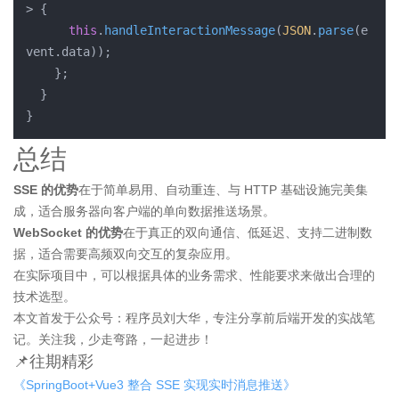
>
 {

this
.
handleInteractionMessage
(
JSON
.
parse
(e
vent.
data
));

    };

  }

总结
SSE 的优势
在于简单易用、自动重连、与 HTTP 基础设施完美集
成，适合服务器向客户端的单向数据推送场景。
WebSocket 的优势
在于真正的双向通信、低延迟、支持二进制数
据，适合需要高频双向交互的复杂应用。
在实际项目中，可以根据具体的业务需求、性能要求来做出合理的
技术选型。
本文首发于公众号：程序员刘大华，专注分享前后端开发的实战笔
记。关注我，少走弯路，一起进步！
📌往期精彩
《SpringBoot+Vue3 整合 SSE 实现实时消息推送》