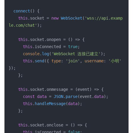
connect
(
) {

this
.
socket
 = 
new
WebSocket
(
'wss://api.examp
le.com/chat'
);

this
.
socket
.
onopen
 = 
() =>
 {

this
.
isConnected
 = 
true
;

console
.
log
(
'WebSocket 连接已建立'
);

this
.
send
({ 
type
: 
'join'
, 
username
: 
'小明'
});

    };

this
.
socket
.
onmessage
 = 
(
event
) =>
 {

const
data
 = 
JSON
.
parse
(event.
data
);

this
.
handleMessage
(
data
);

    };

this
.
socket
.
onclose
 = 
() =>
 {

this
.
isConnected
 = 
false
;
