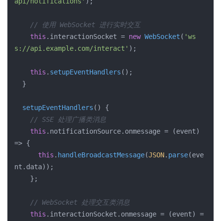
api/notifications'
);

// 使用 WebSocket 进行实时交互
this
.
interactionSocket
 = 
new
WebSocket
(
'ws
s://api.example.com/interact'
);

this
.
setupEventHandlers
();

  }

setupEventHandlers
(
) {

// SSE 处理广播类消息
this
.
notificationSource
.
onmessage
 = 
(
event
) 
=>
 {

this
.
handleBroadcastMessage
(
JSON
.
parse
(eve
nt.
data
));

    };

// WebSocket 处理交互类消息
this
.
interactionSocket
.
onmessage
 = 
(
event
) =