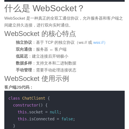
什么是 WebSocket？
WebSocket 是一种真正的全双工通信协议，允许服务器和客户端之
间建立持久连接，进行双向实时通信。
WebSocket 的核心特点
独立协议
：基于 TCP 的独立协议（ws:// 或
wss://）
双向通信
：服务器 ↔ 客户端
低延迟
：建立连接后开销极小
数据多样
：支持文本和二进制数据
手动管理
：需要手动处理连接状态
WebSocket 使用示例
客户端JS代码：
class
ChatClient
{

constructor
(
) {

this
.
socket
 = 
null
;

this
.
isConnected
 = 
false
;

  }
