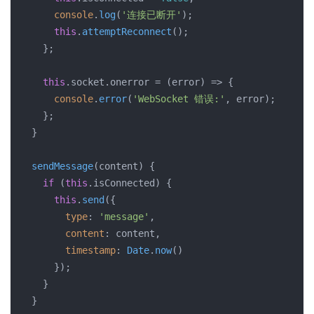
console
.
log
(
'连接已断开'
);

this
.
attemptReconnect
();

    };

this
.
socket
.
onerror
 = 
(
error
) =>
 {

console
.
error
(
'WebSocket 错误:'
, error);

    };

  }

sendMessage
(
content
) {

if
 (
this
.
isConnected
) {

this
.
send
({

type
: 
'message'
,

content
: content,

timestamp
: 
Date
.
now
()

      });

    }

  }
