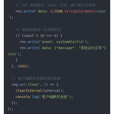
// SSE 标准格式：data: 开头，两个换行符结尾
    res.
write
(
`data: 
${
JSON
.stringify(data)}
\n\n
`
);

// 每10秒发送一次系统状态
if
 (count % 
10
 === 
0
) {

      res.
write
(
'event: systemAlert\n'
);

      res.
write
(
`data: {"message": "系统运行正常"}
\n\n`
);

    }

  }, 
1000
);

// 客户端断开连接时清理资源
  req.
on
(
'close'
, 
()
 =>
 {

clearInterval
(interval);

console
.
log
(
'客户端断开连接'
);

  });
