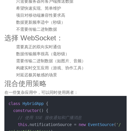
只需要服务器向客户端推送数据
希望快速实现、简单维护
项目对移动端兼容性要求高
数据更新频率适中（秒级）
不需要传输二进制数据
选择 WebSocket：
需要真正的双向实时通信
数据传输频率很高（毫秒级）
需要传输二进制数据（如图片、音频）
构建实时交互应用（游戏、协作工具）
对延迟极其敏感的场景
混合使用策略
在一些复杂应用中，可以同时使用两者：
class
HybridApp
 {

constructor
(
) {

// 使用 SSE 接收通知和广播消息
this
.
notificationSource
 = 
new
EventSource
(
'/