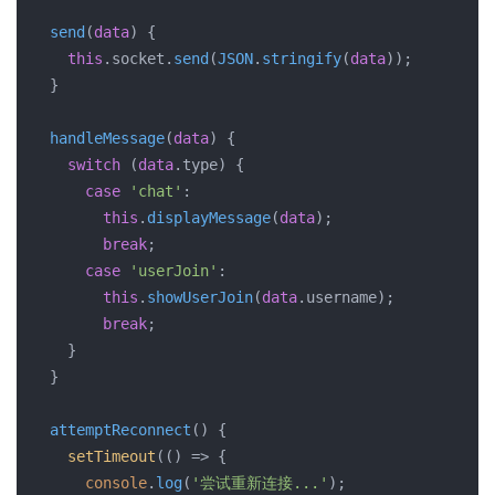
send
(
data
) {

this
.
socket
.
send
(
JSON
.
stringify
(
data
));

  }

handleMessage
(
data
) {

switch
 (
data
.
type
) {

case
'chat'
:

this
.
displayMessage
(
data
);

break
;

case
'userJoin'
:

this
.
showUserJoin
(
data
.
username
);

break
;

    }

  }

attemptReconnect
(
) {

setTimeout
(
() =>
 {

console
.
log
(
'尝试重新连接...'
);
