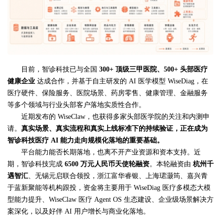
目前，智诊科技已与全国
300+
顶级三甲医院、
500+
头部医疗
健康企业
达成合作，并基于自主研发的 AI 医学模型 WiseDiag，在
医疗硬件、保险服务、医院场景、药房零售、健康管理、金融服务
等多个领域与行业头部客户落地实质性合作。
近期发布的 WiseClaw，也获得多家头部医学院的关注和内测申
请。
真实场景、真实流程和真实上线标准下的持续验证，正在成为
智诊科技医疗
AI
能力走向规模化落地的重要基础。
平台能力能否长期落地，也离不开产业资源和资本支持。近
期，智诊科技完成
6500
万元人民币天使轮融资
。本轮融资由
杭州千
遇智汇
、无锡元启联合领投，浙江富华睿银、上海珺灏筠、嘉兴青
于蓝新聚能等机构跟投，资金将主要用于 WiseDiag 医疗多模态大模
型能力提升、WiseClaw 医疗 Agent OS 生态建设、企业级场景解决方
案深化，以及好伴 AI 用户增长与商业化落地。