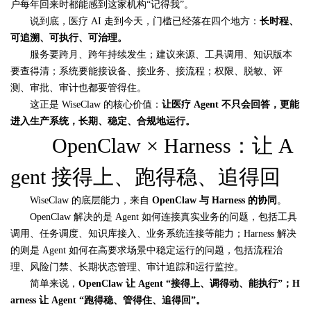
户每年回来时都能感到这家机构“记得我”。
说到底，医疗 AI 走到今天，门槛已经落在四个地方：
长时程、
可追溯、可执行、可治理。
服务要跨月、跨年持续发生；建议来源、工具调用、知识版本
要查得清；系统要能接设备、接业务、接流程；权限、脱敏、评
测、审批、审计也都要管得住。
这正是 WiseClaw 的核心价值：
让医疗
Agent
不只会回答，更能
进入生产系统，长期、稳定、合规地运行。
OpenClaw × Harness：让 A
gent 接得上、跑得稳、追得回
WiseClaw 的底层能力，来自
OpenClaw
与
Harness
的协同
。
OpenClaw 解决的是 Agent 如何连接真实业务的问题，包括工具
调用、任务调度、知识库接入、业务系统连接等能力；Harness 解决
的则是 Agent 如何在高要求场景中稳定运行的问题，包括流程治
理、风险门禁、长期状态管理、审计追踪和运行监控。
简单来说，
OpenClaw
让
Agent “
接得上、调得动、能执行
”
；
H
arness
让
Agent “
跑得稳、管得住、追得回
”
。