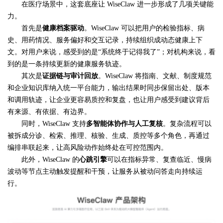
在医疗场景中，这套底座让 WiseClaw 进一步形成了几项关键能
力。
首先是
健康档案驱动
。WiseClaw 可以把用户的检验指标、病
史、用药情况、服务偏好和交互记录，持续组织成动态健康上下
文。对用户来说，感受到的是“系统终于记得我了”；对机构来说，看
到的是一条持续更新的健康服务轨迹。
其次是
证据链与审计回放
。WiseClaw 将指南、文献、制度规范
和企业知识库纳入统一平台能力，输出结果时同步保留出处、版本
和调用轨迹，让企业更容易质控和复盘，也让用户感受到建议背后
有来源、有依据、有边界。
同时，WiseClaw 支持
多智能体协作与人工复核
。复杂流程可以
被拆成分诊、检索、推理、核验、生成、质控等多个角色，再通过
编排串联起来，让高风险动作始终处在可控范围内。
此外，WiseClaw 的
心跳引擎
可以在指标异常、复查临近、慢病
波动等节点主动触发提醒和干预，让服务从被动问答走向持续运
行。