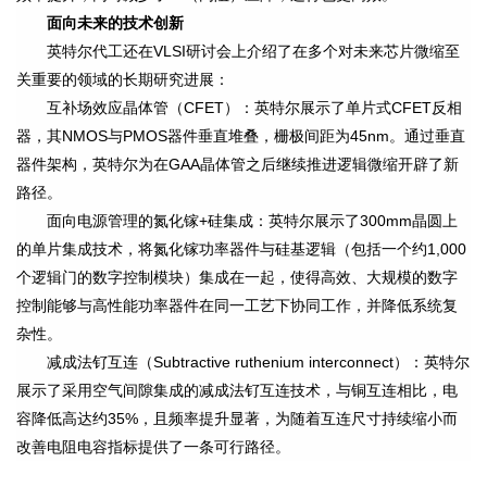
面向未来的技术创新
英特尔代工还在VLSI研讨会上介绍了在多个对未来芯片微缩至
关重要的领域的长期研究进展：
互补场效应晶体管（CFET）：英特尔展示了单片式CFET反相
器，其NMOS与PMOS器件垂直堆叠，栅极间距为45nm。通过垂直
器件架构，英特尔为在GAA晶体管之后继续推进逻辑微缩开辟了新
路径。
面向电源管理的氮化镓+硅集成：英特尔展示了300mm晶圆上
的单片集成技术，将氮化镓功率器件与硅基逻辑（包括一个约1,000
个逻辑门的数字控制模块）集成在一起，使得高效、大规模的数字
控制能够与高性能功率器件在同一工艺下协同工作，并降低系统复
杂性。
减成法钌互连（Subtractive ruthenium interconnect）：英特尔
展示了采用空气间隙集成的减成法钌互连技术，与铜互连相比，电
容降低高达约35%，且频率提升显著，为随着互连尺寸持续缩小而
改善电阻电容指标提供了一条可行路径。