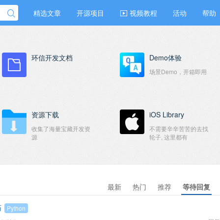
精选文章
开源项目
视频教程
活动
帮助
环信开发文档
Demo体验
场景Demo，开箱即用
资源下载
iOS Library
收集了海量宝藏开发资
不需要辛辛苦苦的去找
源
轮子, 这里都有
最新
热门
推荐
等待回复
巧
Python