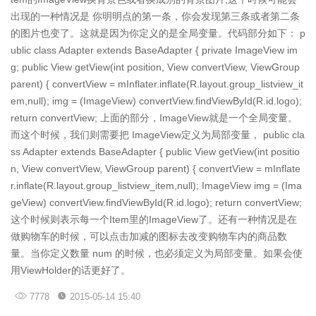
出现的一种情况是 你明明点的第一条，你会发现第三条或者第二条
的图片也变了。这就是因为你定义的是全局变量。代码部分如下： p
ublic class Adapter extends BaseAdapter { private ImageView im
g; public View getView(int position, View convertView, ViewGroup
parent) { convertView = mInflater.inflate(R.layout.group_listview_it
em,null); img = (ImageView) convertView.findViewById(R.id.logo);
return convertView; 上面的部分，ImageView就是一个全局变量。
而这个时候，我们则需要把 ImageView定义为局部变量， public cla
ss Adapter extends BaseAdapter { public View getView(int positio
n, View convertView, ViewGroup parent) { convertView = mInflate
r.inflate(R.layout.group_listview_item,null); ImageView img = (Ima
geView) convertView.findViewById(R.id.logo); return convertView;
这个时候则表示每一个Item里的ImageView了。还有一种情况是在
做购物车的时候，可以点击加减的图标去改变购物车内的商品数
量。当你定义数量 num 的时候，也必须定义为局部变量。如果会使
用ViewHolder的话更好了。
7778
2015-05-14 15:40