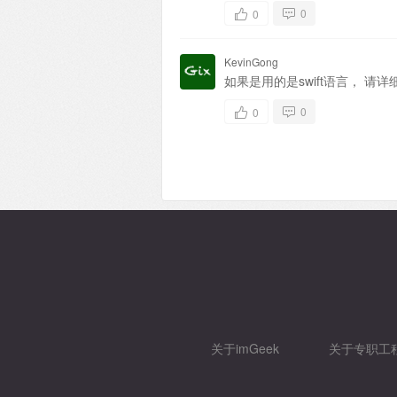
0
0
KevinGong
如果是用的是swift语言， 请详细依照
0
0
关于imGeek
关于专职工