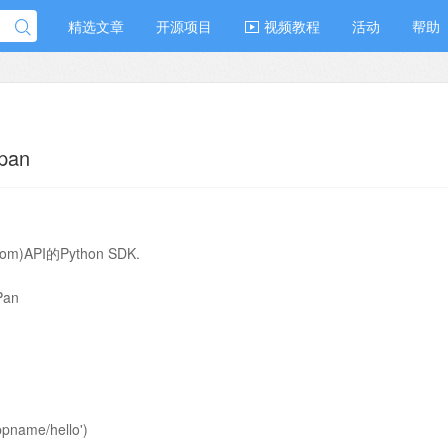
精选文章
开源项目
视频教程
活动
帮助
pan
om)API的Python SDK.
Pan
appname/hello')