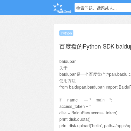
搜索问题、话题或人...
Python
百度盘的Python SDK baidu
baidupan
关于
baidupan是一个百度盘(**://pan.baidu.c
使用方法
from baidupan.baidupan import Baidu
if __name__ == "__main__":
access_token = ''
disk = BaiduPan(access_token)
print disk.quota()
print disk.upload('hello', path='/apps/