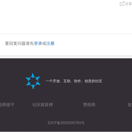
分享
要回复问题请先
登录
或
注册
一个开放、互助、协作、创意的社区
程师值守
社区财富榜
赞助商
友
京ICP备2023000793号