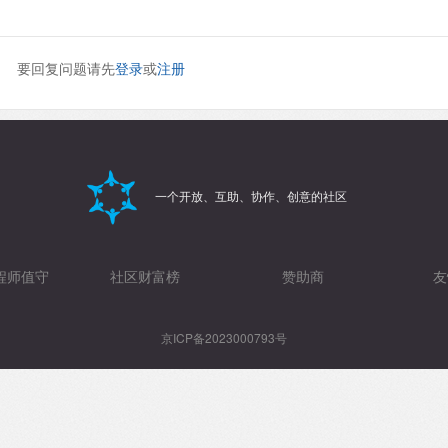
要回复问题请先
登录
或
注册
一个开放、互助、协作、创意的社区
程师值守
社区财富榜
赞助商
友
京ICP备2023000793号