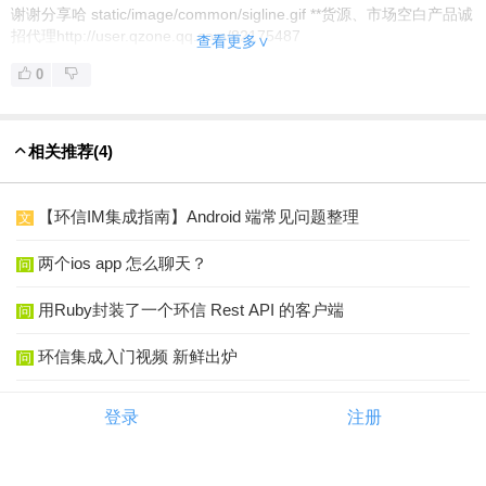
谢谢分享哈 static/image/common/sigline.gif **货源、市场空白产品诚
招代理http://user.qzone.qq.com/82175487
查看更多∨
0
相关推荐
(4)
【环信IM集成指南】Android 端常见问题整理
文
两个ios app 怎么聊天？
问
用Ruby封装了一个环信 Rest API 的客户端
问
环信集成入门视频 新鲜出炉
问
登录
注册