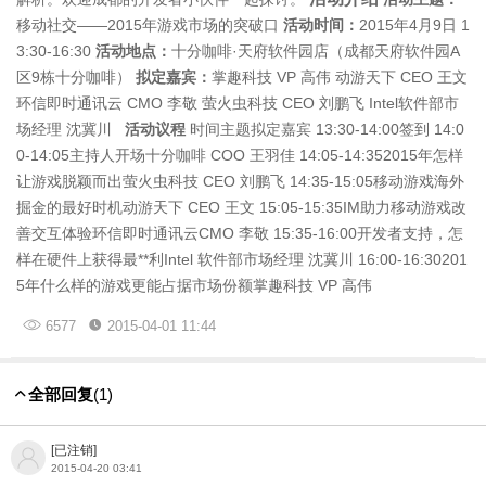
移动社交——2015年游戏市场的突破口
活动时间：
2015年4月9日 1
3:30-16:30
活动地点：
十分咖啡·天府软件园店（成都天府软件园A
区9栋十分咖啡）
拟定嘉宾：
掌趣科技 VP 高伟 动游天下 CEO 王文
环信即时通讯云 CMO 李敬 萤火虫科技 CEO 刘鹏飞 Intel软件部市
场经理 沈冀川
活动议程
时间主题拟定嘉宾 13:30-14:00签到 14:0
0-14:05主持人开场十分咖啡 COO 王羽佳 14:05-14:352015年怎样
让游戏脱颖而出萤火虫科技 CEO 刘鹏飞 14:35-15:05移动游戏海外
掘金的最好时机动游天下 CEO 王文 15:05-15:35IM助力移动游戏改
善交互体验环信即时通讯云CMO 李敬 15:35-16:00开发者支持，怎
样在硬件上获得最**利Intel 软件部市场经理 沈冀川 16:00-16:30201
5年什么样的游戏更能占据市场份额掌趣科技 VP 高伟
6577
2015-04-01 11:44
全部回复
(1)
[已注销]
2015-04-20 03:41