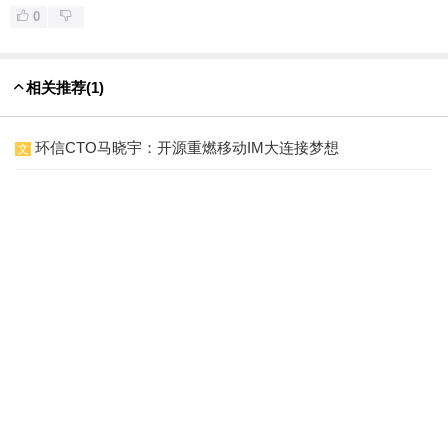
0
相关推荐
(1)
环信CTO马晓宇：开源重燃移动IM大连接梦想
文