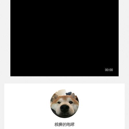
栈狮的咆哮