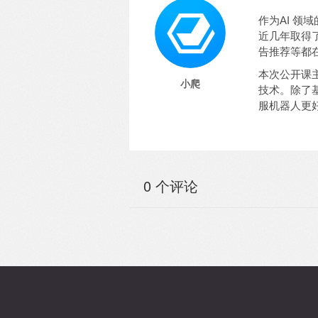
作为AI 领域
近几年取得
告
推荐等都在
本次公开课
小爬
技术
。除了
服机器人更
0 个评论