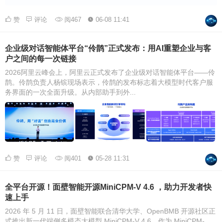
赞
评论
阅467
06-08 11:41
企业级对话智能体平台“伶鹊”正式发布：用AI重塑企业与客
户之间的每一次链接
2026阿里云峰会上，阿里云正式发布了企业级对话智能体平台——伶
鹊。伶鹊负责人杨镔现场表示，伶鹊的发布标志着大模型时代客户服
务界面的一次全面升级。从内部助手到外...
赞
评论
阅401
05-28 11:31
全平台开源！面壁智能开源MiniCPM-V 4.6 ，助力开发者快
速上手
2026 年 5 月 11 日，面壁智能联合清华大学、OpenBMB 开源社区正
式推出新一代端侧多模态大模型 MiniCPM-V 4.6。作为 MiniCPM-...