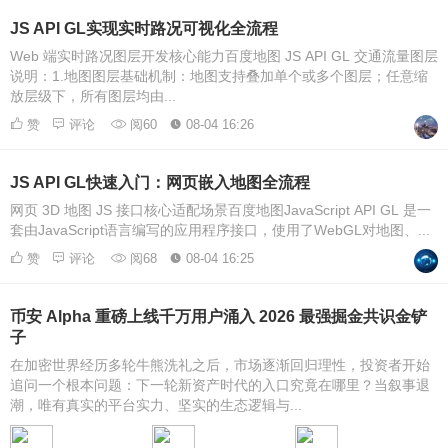
JS API GL实现实时路况可视化全流程
Web 端实时路况图层开发核心能力百度地图 JS API GL 交通流量图层
说明：1.地图图层基础机制：地图支持叠加单个或多个图层；任意缩
放层级下，所有图层均由...
赞
评论
阅60
08-04 16:26
JS API GL快速入门：网页嵌入地图全流程
网页 3D 地图 JS 接口核心适配场景百度地图JavaScript API GL 是一
套由JavaScript语言编写的应用程序接口，使用了WebGL对地图、...
赞
评论
阅68
08-04 16:25
币安 Alpha 重磅上线千万用户涌入 2026 最强掘金共识金铲
子
在加密世界经历多轮牛熊洗礼之后，市场逐渐回归理性，投资者开始
追问一个根本问题：下一轮新资产时代的入口究竟在哪里？当叙事退
潮，唯有真实的平台实力、坚实的生态逻辑与...