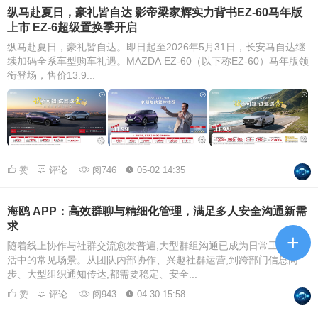
纵马赴夏日，豪礼皆自达 影帝梁家辉实力背书EZ-60马年版
上市 EZ-6超级置换季开启
纵马赴夏日，豪礼皆自达。即日起至2026年5月31日，长安马自达继
续加码全系车型购车礼遇。MAZDA EZ-60（以下称EZ-60）马年版领
衔登场，售价13.9...
赞
评论
阅746
05-02 14:35
海鸥 APP：高效群聊与精细化管理，满足多人安全沟通新需
求
+
随着线上协作与社群交流愈发普遍,大型群组沟通已成为日常工作与生
活中的常见场景。从团队内部协作、兴趣社群运营,到跨部门信息同
步、大型组织通知传达,都需要稳定、安全...
赞
评论
阅943
04-30 15:58