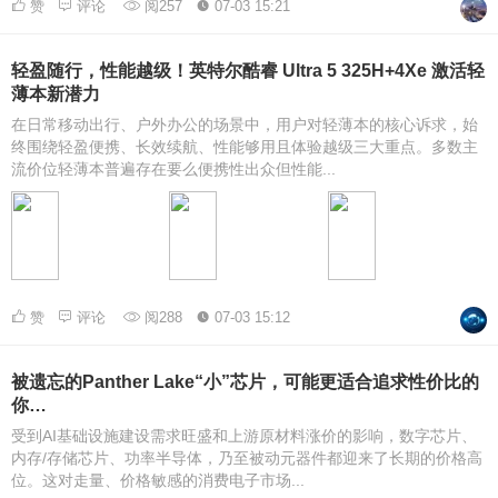
赞
评论
阅257
07-03 15:21
轻盈随行，性能越级！英特尔酷睿 Ultra 5 325H+4Xe 激活轻
薄本新潜力
在日常移动出行、户外办公的场景中，用户对轻薄本的核心诉求，始
终围绕轻盈便携、长效续航、性能够用且体验越级三大重点。多数主
流价位轻薄本普遍存在要么便携性出众但性能...
赞
评论
阅288
07-03 15:12
被遗忘的Panther Lake“小”芯片，可能更适合追求性价比的
你…
受到AI基础设施建设需求旺盛和上游原材料涨价的影响，数字芯片、
内存/存储芯片、功率半导体，乃至被动元器件都迎来了长期的价格高
位。这对走量、价格敏感的消费电子市场...