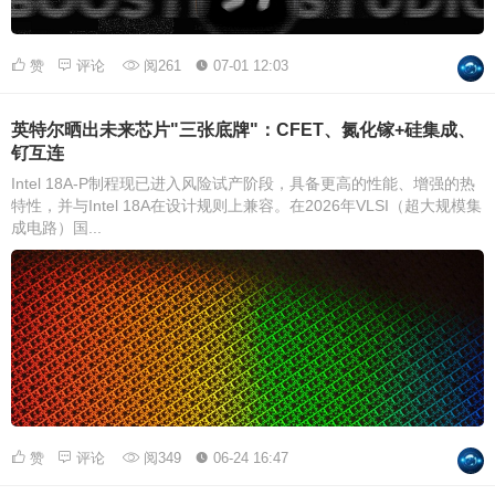
赞
评论
阅261
07-01 12:03
英特尔晒出未来芯片"三张底牌"：CFET、氮化镓+硅集成、
钌互连
Intel 18A-P制程现已进入风险试产阶段，具备更高的性能、增强的热
特性，并与Intel 18A在设计规则上兼容。在2026年VLSI（超大规模集
成电路）国...
赞
评论
阅349
06-24 16:47