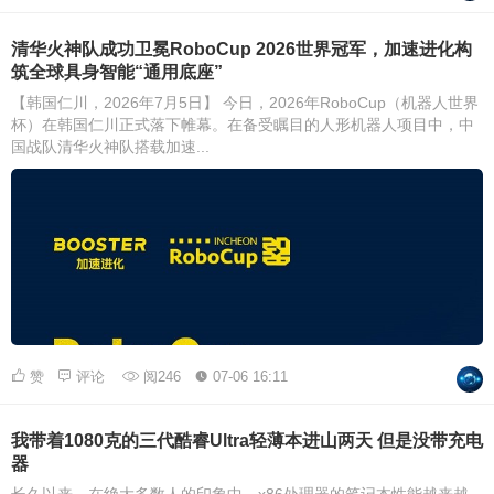
清华火神队成功卫冕RoboCup 2026世界冠军，加速进化构
筑全球具身智能“通用底座”
【韩国仁川，2026年7月5日】 今日，2026年RoboCup（机器人世界
杯）在韩国仁川正式落下帷幕。在备受瞩目的人形机器人项目中，中
国战队清华火神队搭载加速...
赞
评论
阅246
07-06 16:11
我带着1080克的三代酷睿Ultra轻薄本进山两天 但是没带充电
器