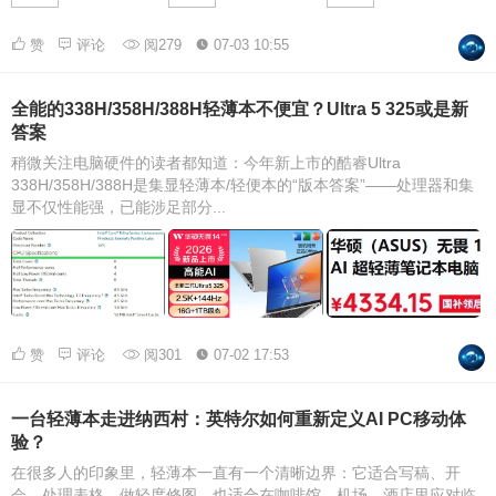
赞
评论
阅279
07-03 10:55
全能的338H/358H/388H轻薄本不便宜？Ultra 5 325或是新
答案
稍微关注电脑硬件的读者都知道：今年新上市的酷睿Ultra
338H/358H/388H是集显轻薄本/轻便本的“版本答案”——处理器和集
显不仅性能强，已能涉足部分...
赞
评论
阅301
07-02 17:53
一台轻薄本走进纳西村：英特尔如何重新定义AI PC移动体
验？
在很多人的印象里，轻薄本一直有一个清晰边界：它适合写稿、开
会、处理表格、做轻度修图，也适合在咖啡馆、机场、酒店里应对临