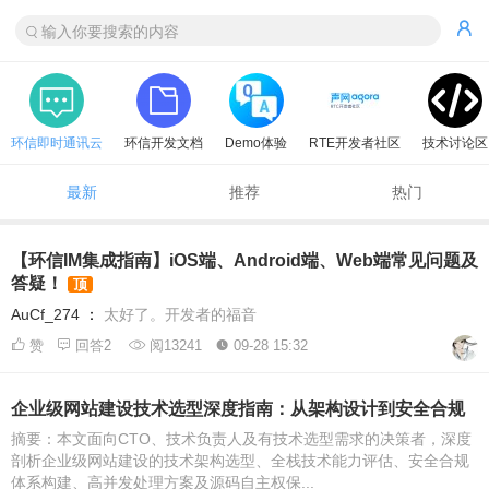
环信即时通讯云
环信开发文档
Demo体验
RTE开发者社区
技术讨论区
最新
推荐
热门
【环信IM集成指南】iOS端、Android端、Web端常见问题及
答疑！
顶
AuCf_274
：
太好了。开发者的福音
赞
回答2
阅13241
09-28 15:32
企业级网站建设技术选型深度指南：从架构设计到安全合规
摘要：本文面向CTO、技术负责人及有技术选型需求的决策者，深度
剖析企业级网站建设的技术架构选型、全栈技术能力评估、安全合规
体系构建、高并发处理方案及源码自主权保...