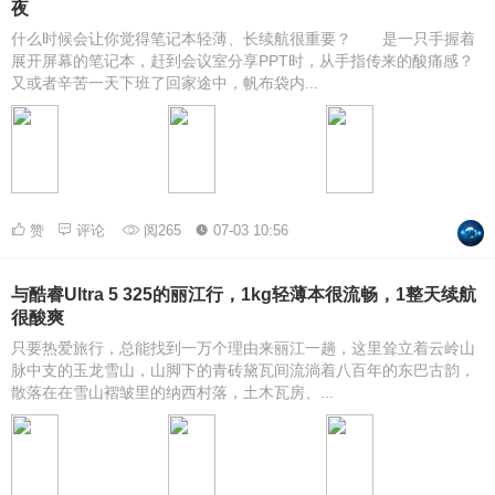
夜
什么时候会让你觉得笔记本轻薄、长续航很重要？ 是一只手握着
展开屏幕的笔记本，赶到会议室分享PPT时，从手指传来的酸痛感？
又或者辛苦一天下班了回家途中，帆布袋内...
赞
评论
阅265
07-03 10:56
与酷睿Ultra 5 325的丽江行，1kg轻薄本很流畅，1整天续航
很酸爽
只要热爱旅行，总能找到一万个理由来丽江一趟，这里耸立着云岭山
脉中支的玉龙雪山，山脚下的青砖黛瓦间流淌着八百年的东巴古韵，
散落在在雪山褶皱里的纳西村落，土木瓦房、...