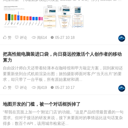
赞
评论
阅614
05-27 10:18
把高性能电脑装进口袋，向日葵远控激活个人创作者的移动
算力
自由设计师白天还带着轻薄本在咖啡馆和甲方敲定方案，回到家却还
要重新坐到台式机前渲染出图；旅拍摄影师面对客户“当天出片”的要
求，却只带了一台平板，所有原始素材和调...
赞
评论
阅419
05-27 10:17
地图开发的门槛，被一个对话框拆掉了
“帮我在页面上加一个‘附近门店’的功能。”这是产品经理最普通的一句
需求。但对于接活的研发来说，接下来要面对的事情远比这句话复杂
得多：数百个API，该用城市检索还...