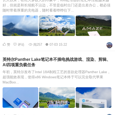
长久以来，在绝大多数人的印象中，x86处理器的笔记本性能越来越
好，但就是和长续航不沾边，不管是临时出门还是出差办公，都必须
随时带着厚重的充电器，随时看着哗哗往下...
赞
评论
阅257
07-03 15:22
英特尔Panther Lake笔记本不插电挑战游戏、渲染、剪辑、
AI四项重负载任务
年初，英特尔发布了Intel 18A制程工艺的首款处理器Panther Lake，
超强能效表现，使得x86 Windows笔记本终于可以完全取代苹果
MacBoo...