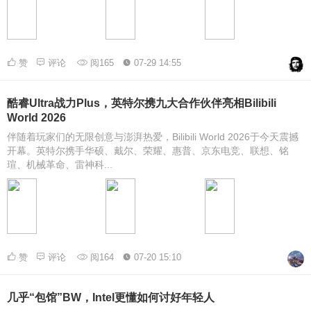
赞
评论
阅165
07-29 14:55
酷睿Ultra战力Plus，英特尔携九大合作伙伴亮相Bilibili
World 2026
伴随着玩家们的无限创意与澎湃热爱，Bilibili World 2026于今天震撼
开幕。英特尔携手华硕、戴尔、荣耀、惠普、京东电竞、联想、铭
瑄、机械革命、雷神科...
赞
评论
阅164
07-20 15:10
几乎“包馆”BW，Intel更懂如何讨好年轻人