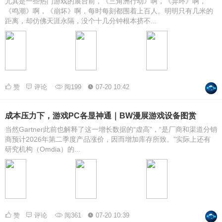
尤其是一些热门游戏的展台前，《三角洲行动》啊，《异环》啊，
《鸣潮》啊，《崩坏》啊，每时每刻都围着上百人。明明只有几米的
距离，却仿佛天涯永隔，没个十几分钟根本挤不...
赞
评论
阅199
07-20 10:42
成本压力下，游戏PC各显神通｜BW漫展游戏设备图赏
当然Gartner此前也解释了这一增长数据的“虚高”，“是厂商和渠道分销
商预计2026年第二季度产品涨价，因而增加库存所致。”实际上还有
研究机构（Omdia）的...
赞
评论
阅361
07-20 10:39