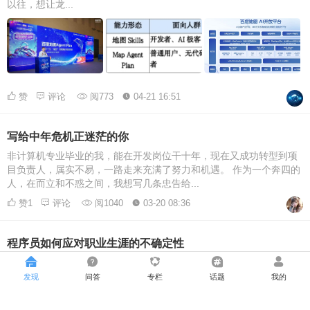
以往，想让龙...
赞
评论
阅773
04-21 16:51
写给中年危机正迷茫的你
非计算机专业毕业的我，能在开发岗位干十年，现在又成功转型到项
目负责人，属实不易，一路走来充满了努力和机遇。 作为一个奔四的
人，在而立和不惑之间，我想写几条忠告给...
赞1
评论
阅1040
03-20 08:36
程序员如何应对职业生涯的不确定性
引言 前两天在沸点里发起了一个讨论，面对职业生涯的担忧，出现最
多的问题是 失业了怎么办 失业了去做什么 还有不少类似的问题：比
发现
问答
专栏
话题
我的
如技术更新太快了，担心自己跟不...