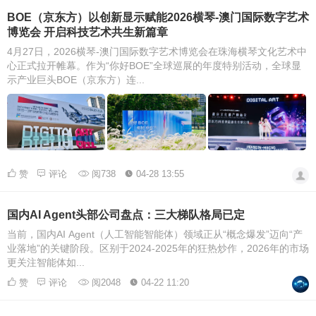
BOE（京东方）以创新显示赋能2026横琴-澳门国际数字艺术
博览会 开启科技艺术共生新篇章
4月27日，2026横琴-澳门国际数字艺术博览会在珠海横琴文化艺术中
心正式拉开帷幕。作为“你好BOE”全球巡展的年度特别活动，全球显
示产业巨头BOE（京东方）连...
赞
评论
阅738
04-28 13:55
国内AI Agent头部公司盘点：三大梯队格局已定
当前，国内AI Agent（人工智能智能体）领域正从“概念爆发”迈向“产
业落地”的关键阶段。区别于2024-2025年的狂热炒作，2026年的市场
更关注智能体如...
赞
评论
阅2048
04-22 11:20