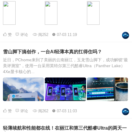
赞
评论
阅252
07-03 11:19
雪山脚下搞创作，一台AI轻薄本真的扛得住吗？
近日，PChome来到了美丽的云南丽江，玉龙雪山脚下，成功解锁“最
美评测室”，使用一台采用英特尔第三代酷睿Ultra（Panther Lake）
4Xe显卡核心的...
赞
评论
阅262
07-03 11:03
轻薄续航和性能都在线！在丽江和第三代酷睿Ultra的两天一