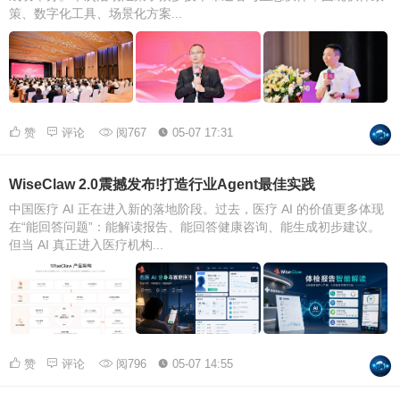
策、数字化工具、场景化方案...
赞
评论
阅767
05-07 17:31
WiseClaw 2.0震撼发布!打造行业Agent最佳实践
中国医疗 AI 正在进入新的落地阶段。过去，医疗 AI 的价值更多体现
在“能回答问题”：能解读报告、能回答健康咨询、能生成初步建议。
但当 AI 真正进入医疗机构...
赞
评论
阅796
05-07 14:55