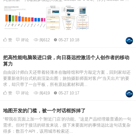
赞
评论
阅612
05-27 10:18
把高性能电脑装进口袋，向日葵远控激活个人创作者的移动
算力
自由设计师白天还带着轻薄本在咖啡馆和甲方敲定方案，回到家却还
要重新坐到台式机前渲染出图；旅拍摄影师面对客户“当天出片”的要
求，却只带了一台平板，所有原始素材和调...
赞
评论
阅419
05-27 10:17
地图开发的门槛，被一个对话框拆掉了
“帮我在页面上加一个‘附近门店’的功能。”这是产品经理最普通的一句
需求。但对于接活的研发来说，接下来要面对的事情远比这句话复杂
得多：数百个API，该用城市检索还...