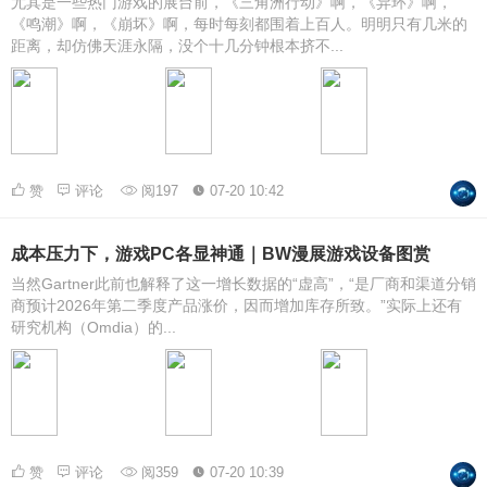
尤其是一些热门游戏的展台前，《三角洲行动》啊，《异环》啊，
《鸣潮》啊，《崩坏》啊，每时每刻都围着上百人。明明只有几米的
距离，却仿佛天涯永隔，没个十几分钟根本挤不...
赞
评论
阅197
07-20 10:42
成本压力下，游戏PC各显神通｜BW漫展游戏设备图赏
当然Gartner此前也解释了这一增长数据的“虚高”，“是厂商和渠道分销
商预计2026年第二季度产品涨价，因而增加库存所致。”实际上还有
研究机构（Omdia）的...
赞
评论
阅359
07-20 10:39