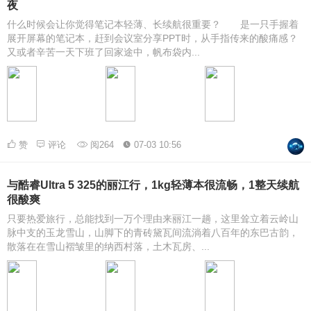
夜
什么时候会让你觉得笔记本轻薄、长续航很重要？ 是一只手握着
展开屏幕的笔记本，赶到会议室分享PPT时，从手指传来的酸痛感？
又或者辛苦一天下班了回家途中，帆布袋内...
赞
评论
阅264
07-03 10:56
与酷睿Ultra 5 325的丽江行，1kg轻薄本很流畅，1整天续航
很酸爽
只要热爱旅行，总能找到一万个理由来丽江一趟，这里耸立着云岭山
脉中支的玉龙雪山，山脚下的青砖黛瓦间流淌着八百年的东巴古韵，
散落在在雪山褶皱里的纳西村落，土木瓦房、...