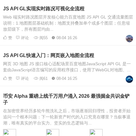
JS API GL实现实时路况可视化全流程
Web 端实时路况图层开发核心能力百度地图 JS API GL 交通流量图层
说明：1.地图图层基础机制：地图支持叠加单个或多个图层；任意缩
放层级下，所有图层均由...
赞
评论
阅55
08-04 16:26
JS API GL快速入门：网页嵌入地图全流程
网页 3D 地图 JS 接口核心适配场景百度地图JavaScript API GL 是一
套由JavaScript语言编写的应用程序接口，使用了WebGL对地图、...
赞
评论
阅61
08-04 16:25
币安 Alpha 重磅上线千万用户涌入 2026 最强掘金共识金铲
子
在加密世界经历多轮牛熊洗礼之后，市场逐渐回归理性，投资者开始
追问一个根本问题：下一轮新资产时代的入口究竟在哪里？当叙事退
潮，唯有真实的平台实力、坚实的生态逻辑与...