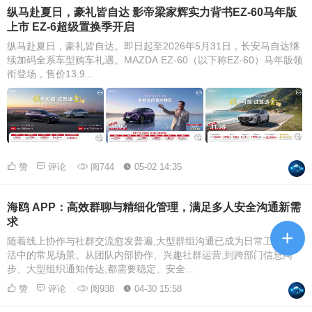
纵马赴夏日，豪礼皆自达 影帝梁家辉实力背书EZ-60马年版
上市 EZ-6超级置换季开启
纵马赴夏日，豪礼皆自达。即日起至2026年5月31日，长安马自达继
续加码全系车型购车礼遇。MAZDA EZ-60（以下称EZ-60）马年版领
衔登场，售价13.9...
赞
评论
阅744
05-02 14:35
海鸥 APP：高效群聊与精细化管理，满足多人安全沟通新需
求
+
随着线上协作与社群交流愈发普遍,大型群组沟通已成为日常工作与生
活中的常见场景。从团队内部协作、兴趣社群运营,到跨部门信息同
步、大型组织通知传达,都需要稳定、安全...
赞
评论
阅938
04-30 15:58