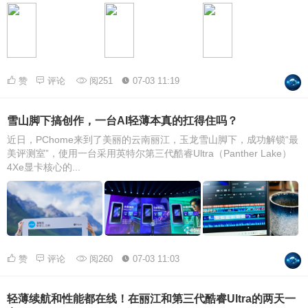
赞
评论
阅251
07-03 11:19
雪山脚下搞创作，一台AI轻薄本真的扛得住吗？
近日，PChome来到了美丽的云南丽江，玉龙雪山脚下，成功解锁“最
美评测室”，使用一台采用英特尔第三代酷睿Ultra（Panther Lake）
4Xe显卡核心的...
赞
评论
阅260
07-03 11:03
轻薄续航和性能都在线！在丽江和第三代酷睿Ultra的两天一