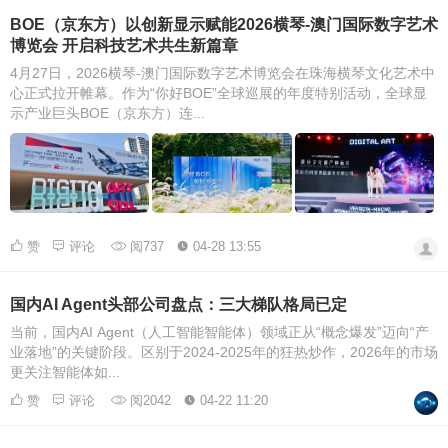
BOE（京东方）以创新显示赋能2026横琴-澳门国际数字艺术
博览会 开启科技艺术共生新篇章
4月27日，2026横琴-澳门国际数字艺术博览会在珠海横琴文化艺术中
心正式拉开帷幕。作为“你好BOE”全球巡展的年度特别活动，全球显
示产业巨头BOE（京东方）连...
赞
评论
阅737
04-28 13:55
国内AI Agent头部公司盘点：三大梯队格局已定
当前，国内AI Agent（人工智能智能体）领域正从“概念爆发”迈向“产
业落地”的关键阶段。区别于2024-2025年的狂热炒作，2026年的市场
更关注智能体如...
赞
评论
阅2042
04-22 11:20