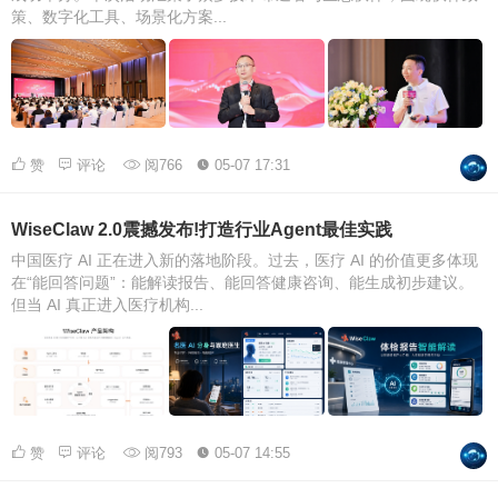
策、数字化工具、场景化方案...
赞
评论
阅766
05-07 17:31
WiseClaw 2.0震撼发布!打造行业Agent最佳实践
中国医疗 AI 正在进入新的落地阶段。过去，医疗 AI 的价值更多体现
在“能回答问题”：能解读报告、能回答健康咨询、能生成初步建议。
但当 AI 真正进入医疗机构...
赞
评论
阅793
05-07 14:55