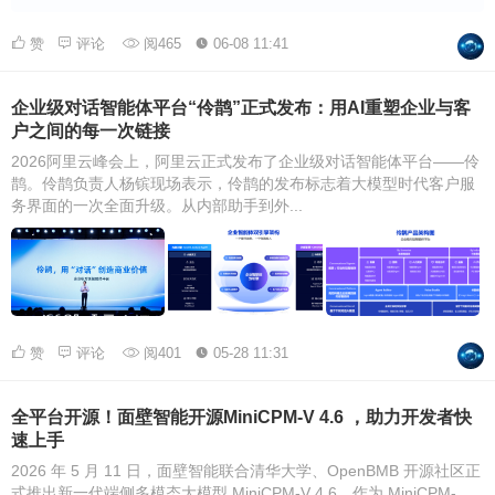
赞
评论
阅465
06-08 11:41
企业级对话智能体平台“伶鹊”正式发布：用AI重塑企业与客
户之间的每一次链接
2026阿里云峰会上，阿里云正式发布了企业级对话智能体平台——伶
鹊。伶鹊负责人杨镔现场表示，伶鹊的发布标志着大模型时代客户服
务界面的一次全面升级。从内部助手到外...
赞
评论
阅401
05-28 11:31
全平台开源！面壁智能开源MiniCPM-V 4.6 ，助力开发者快
速上手
2026 年 5 月 11 日，面壁智能联合清华大学、OpenBMB 开源社区正
式推出新一代端侧多模态大模型 MiniCPM-V 4.6。作为 MiniCPM-...