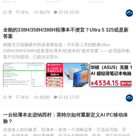
赞
评论
阅278
07-03 10:55
全能的338H/358H/388H轻薄本不便宜？Ultra 5 325或是新
答案
稍微关注电脑硬件的读者都知道：今年新上市的酷睿Ultra
338H/358H/388H是集显轻薄本/轻便本的“版本答案”——处理器和集
显不仅性能强，已能涉足部分...
赞
评论
阅300
07-02 17:53
一台轻薄本走进纳西村：英特尔如何重新定义AI PC移动体
验？
在很多人的印象里，轻薄本一直有一个清晰边界：它适合写稿、开
会、处理表格、做轻度修图，也适合在咖啡馆、机场、酒店里应对临