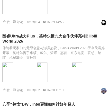
赞
评论
阅164
07-29 14:55
酷睿Ultra战力Plus，英特尔携九大合作伙伴亮相Bilibili
World 2026
伴随着玩家们的无限创意与澎湃热爱，Bilibili World 2026于今天震撼
开幕。英特尔携手华硕、戴尔、荣耀、惠普、京东电竞、联想、铭
瑄、机械革命、雷神科...
赞
评论
阅162
07-20 15:10
几乎“包馆”BW，Intel更懂如何讨好年轻人