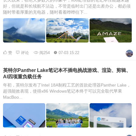
长久以来，在绝大多数人的印象中，x86处理器的笔记本性能越来越
好，但就是和长续航不沾边，不管是临时出门还是出差办公，都必须
随时带着厚重的充电器，随时看着哗哗往下...
赞
评论
阅254
07-03 15:22
英特尔Panther Lake笔记本不插电挑战游戏、渲染、剪辑、
AI四项重负载任务
年初，英特尔发布了Intel 18A制程工艺的首款处理器Panther Lake，
超强能效表现，使得x86 Windows笔记本终于可以完全取代苹果
MacBoo...