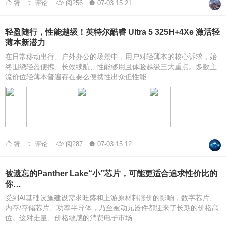
赞
评论
阅256
07-03 15:21
轻盈随行，性能越级！英特尔酷睿 Ultra 5 325H+4Xe 激活轻
薄本新潜力
在日常移动出行、户外办公的场景中，用户对轻薄本的核心诉求，始
终围绕轻盈便携、长效续航、性能够用且体验越级三大重点。多数主
流价位轻薄本普遍存在要么便携性出众但性能...
赞
评论
阅287
07-03 15:12
被遗忘的Panther Lake“小”芯片，可能更适合追求性价比的
你…
受到AI基础设施建设需求旺盛和上游原材料涨价的影响，数字芯片、
内存/存储芯片、功率半导体，乃至被动元器件都迎来了长期的价格高
位。这对走量、价格敏感的消费电子市场...