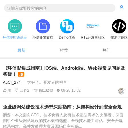
环信即时通讯云
环信开发文档
Demo体验
RTE开发者社区
技术讨论区
最新
推荐
热门
【环信IM集成指南】iOS端、Android端、Web端常见问题及
答疑！
顶
AuCf_274
：
太好了。开发者的福音
赞
回答2
阅13240
09-28 15:32
企业级网站建设技术选型深度指南：从架构设计到安全合规
摘要：本文面向CTO、技术负责人及有技术选型需求的决策者，深度
剖析企业级网站建设的技术架构选型、全栈技术能力评估、安全合规
体系构建、高并发处理方案及源码自主权保...