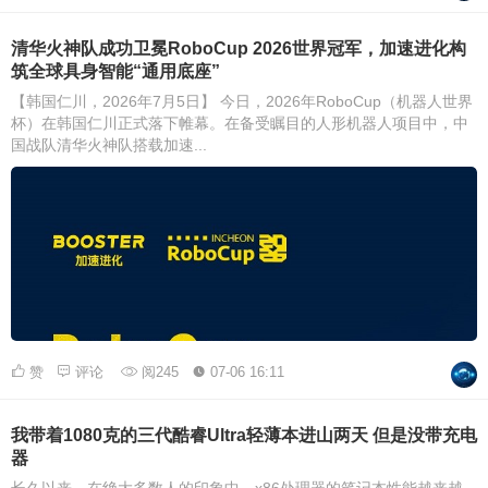
清华火神队成功卫冕RoboCup 2026世界冠军，加速进化构
筑全球具身智能“通用底座”
【韩国仁川，2026年7月5日】 今日，2026年RoboCup（机器人世界
杯）在韩国仁川正式落下帷幕。在备受瞩目的人形机器人项目中，中
国战队清华火神队搭载加速...
赞
评论
阅245
07-06 16:11
我带着1080克的三代酷睿Ultra轻薄本进山两天 但是没带充电
器