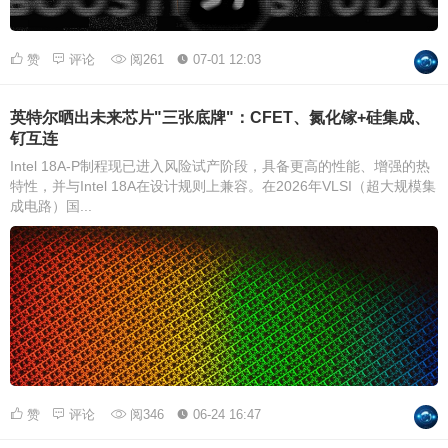
赞
评论
阅261
07-01 12:03
英特尔晒出未来芯片"三张底牌"：CFET、氮化镓+硅集成、
钌互连
Intel 18A-P制程现已进入风险试产阶段，具备更高的性能、增强的热
特性，并与Intel 18A在设计规则上兼容。在2026年VLSI（超大规模集
成电路）国...
赞
评论
阅346
06-24 16:47