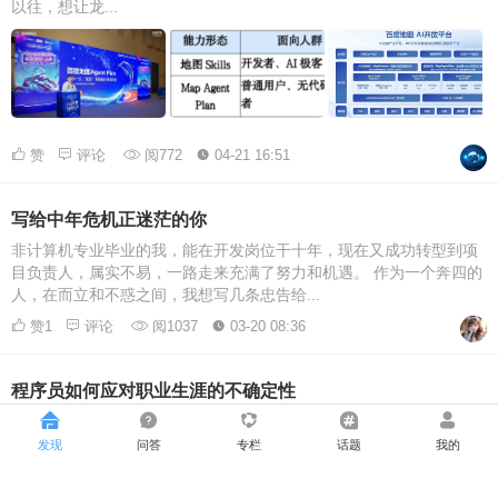
以往，想让龙...
赞
评论
阅772
04-21 16:51
写给中年危机正迷茫的你
非计算机专业毕业的我，能在开发岗位干十年，现在又成功转型到项
目负责人，属实不易，一路走来充满了努力和机遇。 作为一个奔四的
人，在而立和不惑之间，我想写几条忠告给...
赞1
评论
阅1037
03-20 08:36
程序员如何应对职业生涯的不确定性
引言 前两天在沸点里发起了一个讨论，面对职业生涯的担忧，出现最
多的问题是 失业了怎么办 失业了去做什么 还有不少类似的问题：比
发现
问答
专栏
话题
我的
如技术更新太快了，担心自己跟不...