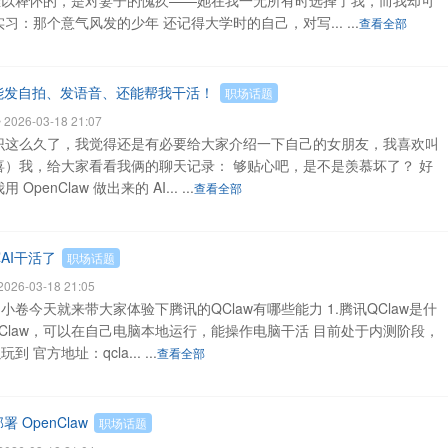
难以释怀的，是对妻子的愧疚——她在我一无所有时选择了我，而我却可
：那个意气风发的少年 还记得大学时的自己，对写... ...
查看全部
女友，能发自拍、发语音、还能帮我干活！
职场话题
026-03-18 21:07
识这么久了，我觉得还是有必要给大家介绍一下自己的女朋友，我喜欢叫
恭喜）我，给大家看看我俩的聊天记录： 够贴心吧，是不是羡慕坏了？ 好
nClaw 做出来的 AI... ...
查看全部
AI干活了
职场话题
26-03-18 21:05
小卷今天就来带大家体验下腾讯的QClaw有哪些能力 1.腾讯QClaw是什
nClaw，可以在自己电脑本地运行，能操作电脑干活 目前处于内测阶段，
方地址：qcla... ...
查看全部
 OpenClaw
职场话题