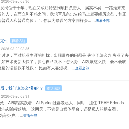
026-03-20 08:36
开发岗位干十年，现在又成功转型到项目负责人，属实不易，一路走来充
四的人，在而立和不惑之间，我想写几条忠告给马上就要经历这些，和正
通人和普通岗位： 1. 你认为错误的方案同样会... ...
查看全部
确定性
职场话题
026-03-20 08:35
个讨论，面对职业生涯的担忧，出现最多的问题是 失业了怎么办 失业了去
比如技术更新太快了，担心自己跟不上怎么办；AI发展这么快，会不会取
的话题数不胜数： 比如有人靠短视... ...
查看全部
后，我们该怎么“养虾”？
职场话题
026-03-20 08:31
I编程实践者，AI·Spring社群发起人，同时，担任 TRAE Friends
I 提效与AI编程落地。 这两天，不管是自媒体平台，还是私人的朋友圈，
户... ...
查看全部