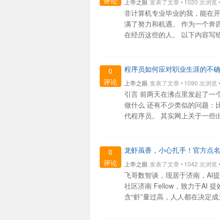
评论
上帝之眼
发表了文章 • 1020 次浏览 • 2
非计算机专业毕业的我，能在
满了努力和机遇。 作为一个奔
在经历这些的人。 以下内容写给普
程序员如何应对职业生涯的不
0
评论
上帝之眼
发表了文章 • 1090 次浏览 • 2
引言 前两天在沸点里发起了一
做什么 还有不少类似的问题：
代程序员。 其实网上关于一些出路
龙虾虽香，小心扎手！官方点名
0
评论
上帝之眼
发表了文章 • 1042 次浏览 • 2
飞哥数智谈，现居于济南，AI提效、A
社区济南 Fellow，致力于A
含“虾”量过高，人人都在决定成为养虾