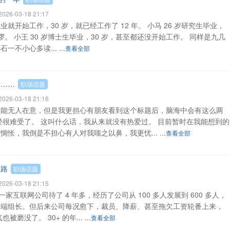
26-03-18 21:17
毕业就开始工作，30 岁，就已经工作了 12 年。 小马 26 岁研究生毕业，
喽啰。 小王 30 岁博士生毕业，30 岁，甚至都还没开始工作。 同样是九几
不小心多读... ...
查看全部
活……
职场话题
26-03-18 21:16
可能无人在意，但是我更担心有朋友看到这个标题后，脑海中会有这么两
经很难受了。 这叫什么话，我从来就没有热爱过。 目前暂时在我能想到的
怅，我倒是不担心有人对我嗤之以鼻，我更忧... ...
查看全部
之路
职场话题
26-03-18 21:15
一家互联网公司待了 4 年多，经历了公司从 100 多人发展到 600 多人，
前端组长。但后来公司每况愈下，裁员、降薪、甚至拖欠工资轮番上来，
磨没了。 30+ 的年... ...
查看全部