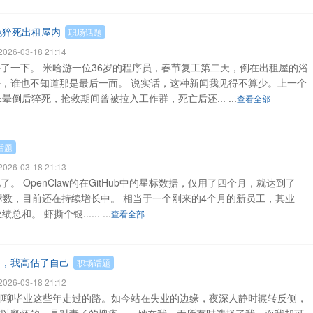
晚猝死出租屋内
职场话题
26-03-18 21:14
了一下。 米哈游一位36岁的程序员，春节复工第二天，倒在出租屋的浴
，谁也不知道那是最后一面。 说实话，这种新闻我见得不算少。上一个
倒后猝死，抢救期间曾被拉入工作群，死亡后还... ...
查看全部
话题
26-03-18 21:13
 OpenClaw的在GitHub中的星标数据，仅用了四个月，就达到了
下的星标数，目前还在持续增长中。 相当于一个刚来的4个月的新员工，其业
。 虾撕个银...... ...
查看全部
了，我高估了自己
职场话题
26-03-18 21:12
聊聊毕业这些年走过的路。如今站在失业的边缘，夜深人静时辗转反侧，