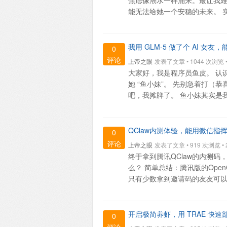
焦虑像潮水一样涌来。最让我
能无法给她一个安稳的未来。 实习
我用 GLM-5 做了个 AI 
0
评论
上帝之眼
发表了文章 • 1044 次浏览 • 2
大家好，我是程序员鱼皮。 认
她 “鱼小妹”。 先别急着打（
吧，我摊牌了。 鱼小妹其实是我用 Ope
QClaw内测体验，能用微信指挥
0
评论
上帝之眼
发表了文章 • 919 次浏览 • 20
终于拿到腾讯QClaw的内测码，
么？ 简单总结：腾讯版的Ope
只有少数拿到邀请码的友友可以玩到 官
开启极简养虾，用 TRAE 快速部署
0