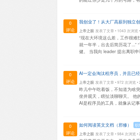
我创业了！从大厂高薪到独立
0
评论
上帝之眼
发表了文章 • 1043 次浏览 • 2
“现在大环境这么差，工作很难找了
就一年半，出去后简历花了...”
健。 当我向 leader 提出离职申请的
AI一定会淘汰程序员，并且已
0
评论
上帝之眼
发表了文章 • 972 次浏览 • 20
昨儿中午吃着饭，不知道为啥突然
坐井观天，瞎扯淡聊聊天。 他
AI是程序员的工具，就像从记事本升
如何阅读英文文档（邪修）
职
0
评论
上帝之眼
发表了文章 • 984 次浏览 • 20