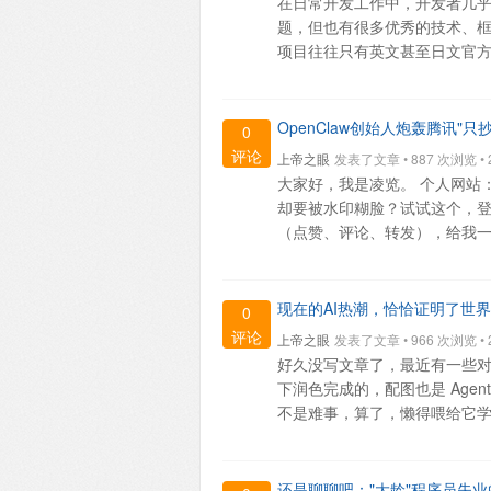
在日常开发工作中，开发者几乎
题，但也有很多优秀的技术、
项目往往只有英文甚至日文官方文
OpenClaw创始人炮轰腾讯"
0
评论
上帝之眼
发表了文章 • 887 次浏览 • 20
大家好，我是凌览。 个人网站：blog
却要被水印糊脸？试试这个，登
（点赞、评论、转发），给我一些支持
现在的AI热潮，恰恰证明了世
0
评论
上帝之眼
发表了文章 • 966 次浏览 • 20
好久没写文章了，最近有一些对 
下润色完成的，配图也是 Age
不是难事，算了，懒得喂给它学习了
还是聊聊吧："大龄"程序员失业