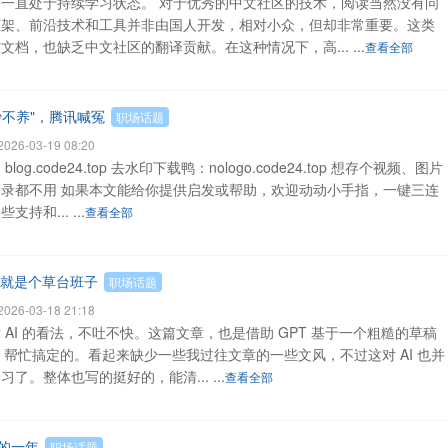
一直处于持续学习状态。 对于优秀的中文社区的技术，阅读当然没有问
框架、前沿技术和工具并非由国人开发，相对小众，但却非常重要。这类
档，也缺乏中文社区的翻译贡献。在这种情况下，高... ...
查看全部
只抄不养"，腾讯喊冤
职场话题
26-03-19 08:20
.code24.top 去水印下载鸭：nologo.code24.top 想存个视频、图片
录都不用 如果本文能给你提供启发或帮助，欢迎动动小手指，一键三连
和... ...
查看全部
界就是个草台班子
职场话题
26-03-18 21:18
AI 的看法，不吐不快。这篇文章，也是借助 GPT 基于一个粗糙的草稿
nt 帮忙搞定的。看起来缺少一些我过往文章的一些文风，不过这对 AI 也并
。整体也写的挺好的，能清... ...
查看全部
的一年
职场话题