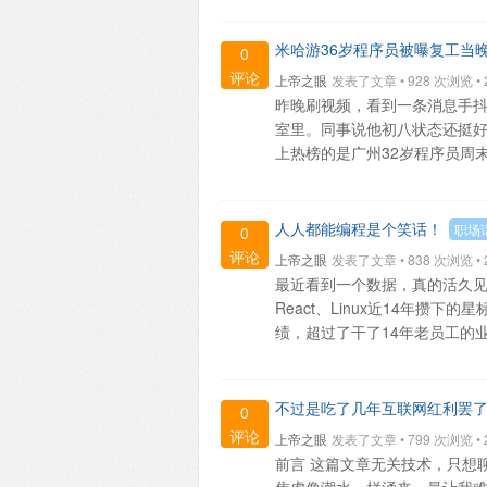
米哈游36岁程序员被曝复工当
0
评论
上帝之眼
发表了文章 • 928 次浏览 • 20
昨晚刷视频，看到一条消息手抖
室里。同事说他初八状态还挺好
上热榜的是广州32岁程序员周末晕
人人都能编程是个笑话！
职场
0
评论
上帝之眼
发表了文章 • 838 次浏览 • 20
最近看到一个数据，真的活久见了。
React、Linux近14年攒
绩，超过了干了14年老员工的业绩总和
不过是吃了几年互联网红利罢
0
评论
上帝之眼
发表了文章 • 799 次浏览 • 20
前言 这篇文章无关技术，只想