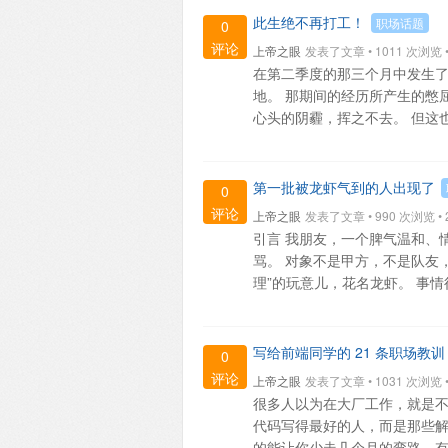
此生绝不再打工！
职场话题
0
评论
上帝之眼
发表了文章 • 1011 次浏览 • 2
在第二季度的那三个月中发生了
地。 那期间的经历所产生的憋
心头的阴霾，挥之不去。 但这也对
第一批被龙虾气到的人出现了
0
评论
上帝之眼
发表了文章 • 990 次浏览 • 20
引言 我朋友，一个脾气温和、
骂。 对象不是甲方，不是队友
理”的玩意儿，花名龙虾。 事情得
写给前端同学的 21 条职场教训
0
评论
上帝之眼
发表了文章 • 1031 次浏览 • 2
很多人以为在大厂工作，就是不
代码写得最好的人，而是那些解决
的能让你少走几个月的弯路，有的则