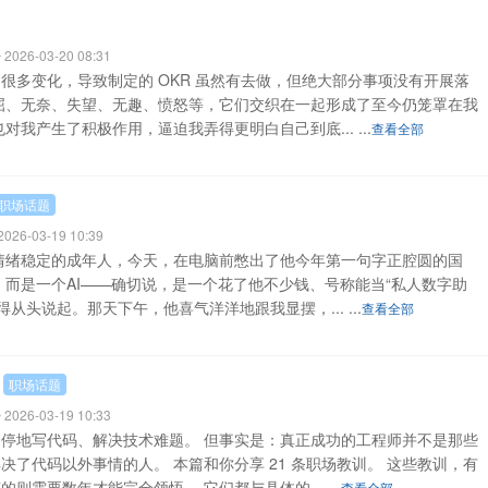
026-03-20 08:31
很多变化，导致制定的 OKR 虽然有去做，但绝大部分事项没有开展落
屈、无奈、失望、无趣、愤怒等，它们交织在一起形成了至今仍笼罩在我
我产生了积极作用，逼迫我弄得更明白自己到底... ...
查看全部
职场话题
26-03-19 10:39
情绪稳定的成年人，今天，在电脑前憋出了他今年第一句字正腔圆的国
，而是一个AI——确切说，是一个花了他不少钱、号称能当“私人数字助
从头说起。那天下午，他喜气洋洋地跟我显摆，... ...
查看全部
职场话题
026-03-19 10:33
停地写代码、解决技术难题。 但事实是：真正成功的工程师并不是那些
了代码以外事情的人。 本篇和你分享 21 条职场教训。 这些教训，有
需要数年才能完全领悟。 它们都与具体的... ...
查看全部