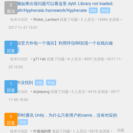
看视频如果出现问题可以看这里 dyld: Library not loaded:
2
@rpath/Hyphenate.framework/Hyphenate
iOS
环信
最佳
•
技术讨论区
Rickie_Lambert
回复了问题 • 3 人关注 •
12984 次浏览 •
2017-11-27 15:51
【环信官方外包一个项目】利用环信IM实现一个在线白板
7
环信
回复
•
技术讨论区
g711ab
回复了问题 • 8 人关注 •
8657 次浏览 • 2017-11-
23 15:52
.a文件没找到
iOS
环信
1
回复
•
技术讨论区
dujiepeng
回复了问题 • 2 人关注 •
4419 次浏览 • 2017-
11-06 18:24
环信即时通讯 Unity，为什么只有用户的name，没有对应的
0
id呢
环信
回复
回复
•
技术讨论区
叶孤城的橙
发起了问题 • 1 人关注 •
5516 次浏览 •