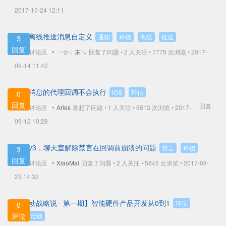
2017-10-24 12:11
环信离线推送消息自定义
通知
环信
离线
推送
3
回复
•
技术讨论区
╰☆╮末↘
回复了问题 • 2 人关注 •
7775 次浏览 • 2017-
09-14 11:42
收到消息的代理回调不会执行
iOS
环信
0
回复
回复
•
技术讨论区
Aries
发起了问题 • 1 人关注 •
6813 次浏览 • 2017-
09-12 10:28
环信v3，聊天室解除禁言在回调前崩溃的问题
禁言
环信
3
回复
•
技术讨论区
XiaoMai
回复了问题 • 2 人关注 •
5845 次浏览 • 2017-08-
23 14:32
【移动战略说 · 第一期】智能硬件产品开发从0到1
环信
0
评论
行业活动