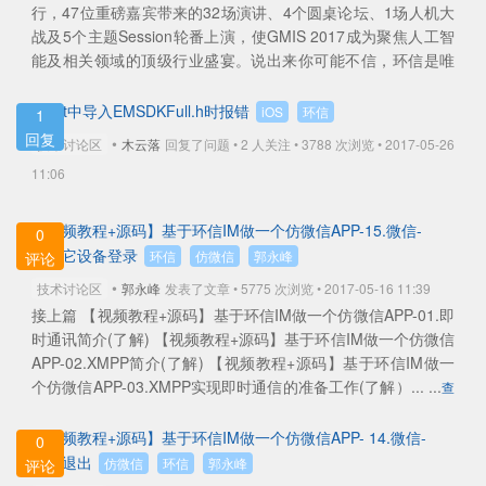
行，47位重磅嘉宾带来的32场演讲、4个圆桌论坛、1场人机大
战及5个主题Session轮番上演，使GMIS 2017成为聚焦人工智
能及相关领域的顶级行业盛宴。说出来你可能不信，环信是唯
一受... ...
查看全部
在pct中导入EMSDKFull.h时报错
iOS
环信
1
回复
•
技术讨论区
木云落
回复了问题 • 2 人关注 •
3788 次浏览 • 2017-05-26
11:06
【视频教程+源码】基于环信IM做一个仿微信APP-15.微信-
0
在其它设备登录
环信
仿微信
郭永峰
评论
•
技术讨论区
郭永峰
发表了文章 • 5775 次浏览 • 2017-05-16 11:39
接上篇 【视频教程+源码】基于环信IM做一个仿微信APP-01.即
时通讯简介(了解) 【视频教程+源码】基于环信IM做一个仿微信
APP-02.XMPP简介(了解) 【视频教程+源码】基于环信IM做一
个仿微信APP-03.XMPP实现即时通信的准备工作(了解）... ...
查
看全部
【视频教程+源码】基于环信IM做一个仿微信APP- 14.微信-
0
主动退出
仿微信
环信
郭永峰
评论