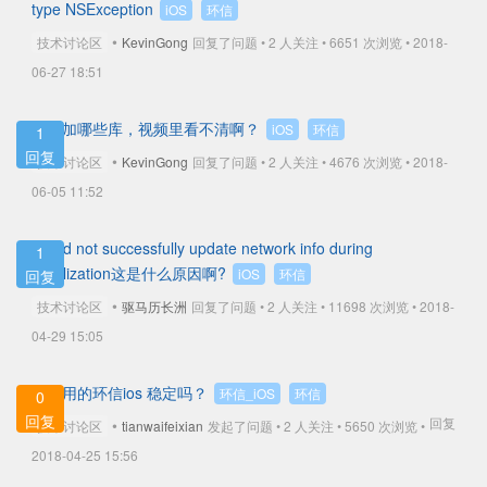
type NSException
iOS
环信
•
技术讨论区
KevinGong
回复了问题 • 2 人关注 •
6651 次浏览 • 2018-
06-27 18:51
都添加哪些库，视频里看不清啊？
iOS
环信
1
回复
•
技术讨论区
KevinGong
回复了问题 • 2 人关注 •
4676 次浏览 • 2018-
06-05 11:52
Could not successfully update network info during
1
initialization这是什么原因啊?
iOS
环信
回复
•
技术讨论区
驱马历长洲
回复了问题 • 2 人关注 •
11698 次浏览 • 2018-
04-29 15:05
你们用的环信ios 稳定吗？
环信_iOS
环信
0
回复
回复
•
技术讨论区
tianwaifeixian
发起了问题 • 2 人关注 •
5650 次浏览 •
2018-04-25 15:56