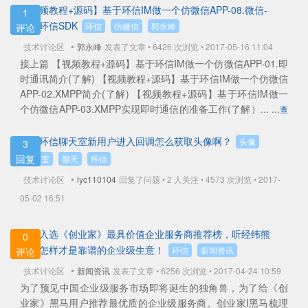
【视频教程+源码】基于环信IM做一个仿微信APP-08.微信-
1
集成环信SDK
环信
仿微信
郭永峰
评论
•
技术讨论区
郭永峰
发表了文章 • 6426 次浏览 • 2017-05-16 11:04
接上篇 【视频教程+源码】基于环信IM做一个仿微信APP-01.即
时通讯简介(了解) 【视频教程+源码】基于环信IM做一个仿微信
APP-02.XMPP简介(了解) 【视频教程+源码】基于环信IM做一
个仿微信APP-03.XMPP实现即时通信的准备工作(了解）... ...
查
看全部
请问环信聊天室新用户进入回调怎么获取头像啊？
头像
3
回复
聊天室
聊天
环信
•
技术讨论区
lyc110104
回复了问题 • 2 人关注 •
4573 次浏览 • 2017-
05-02 16:51
环信入选《创业家》最具价值企业服务商推荐榜，听经纬熊
0
飞聊怎样才是靠谱的企业级生意！
环信
新闻资讯
评论
•
技术讨论区
新闻资讯
发表了文章 • 6256 次浏览 • 2017-04-24 10:59
为了预见中国企业级服务市场即将诞生的独角兽，为了给《创
业家》黑马用户推荐最优质的企业级服务商。创业家I黑马梳理