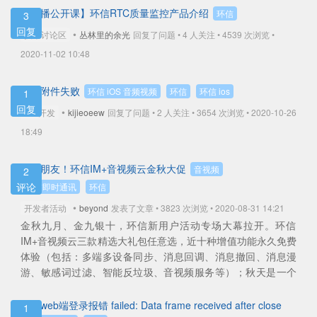
【直播公开课】环信RTC质量监控产品介绍
环信
3
回复
•
技术讨论区
丛林里的余光
回复了问题 • 4 人关注 •
4539 次浏览 •
2020-11-02 10:48
下载附件失败
环信 iOS 音频视频
环信
环信 ios
1
回复
•
iOS开发
kijieoeew
回复了问题 • 2 人关注 •
3654 次浏览 • 2020-10-26
18:49
交个朋友！环信IM+音视频云金秋大促
音视频
2
评论
环信即时通讯
环信
•
开发者活动
beyond
发表了文章 • 3823 次浏览 • 2020-08-31 14:21
金秋九月、金九银十，环信新用户活动专场大幕拉开。环信
IM+音视频云三款精选大礼包任意选，近十种增值功能永久免费
体验（包括：多端多设备同步、消息回调、消息撤回、消息漫
游、敏感词过滤、智能反垃圾、音视频服务等）；秋天是一个
收获的季节，只为交个朋友！！！ ... ...
查看全部
环信web端登录报错 failed: Data frame received after close
1