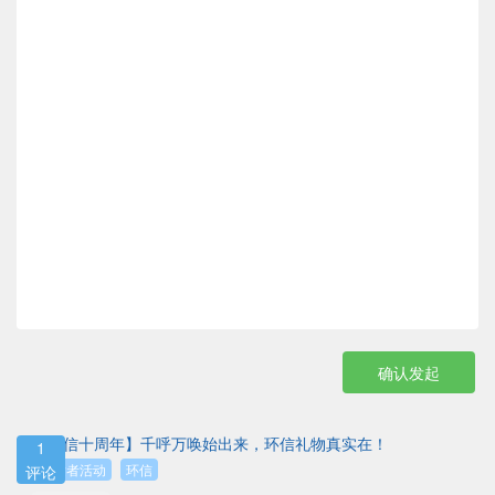
确认发起
【环信十周年】千呼万唤始出来，环信礼物真实在！
1
开发者活动
环信
评论