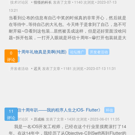
•
技术讨论区
怪怪的科长
发表了文章 • 1140 次浏览 • 2023-07-13
13:21
当看到公布的信息有自己中奖的时候真的非常开心，然后就是
在等待中..等待自己的大礼包。今天终于是拿到了自己，急不可
耐开箱~🙃看到这包装...居然被丢成这样，但是还好里面没啥问
题~拆开包装，一打开入眼就是环信十周年~😁打开包装就是大
礼包全家桶了，包含了手提袋、手机... ...
查看全部
环信十周年礼物真是美啊(纯图)
论坛推广
开发者活动
0
评论
环信
•
开发者活动
迟天
发表了文章 • 1181 次浏览 • 2023-07-13 11:31
《环信十周年趴——我的程序人生之iOS- Flutter》
环信
11
评论
•
技术讨论区
历成栋
发表了文章 • 1430 次浏览 • 2023-06-01 11:35
我是一名iOS开发工程师，已经在这个行业里摸爬滚打了14
年。在这14年中，我经历了从Objective-C到Swift再到Flutter的