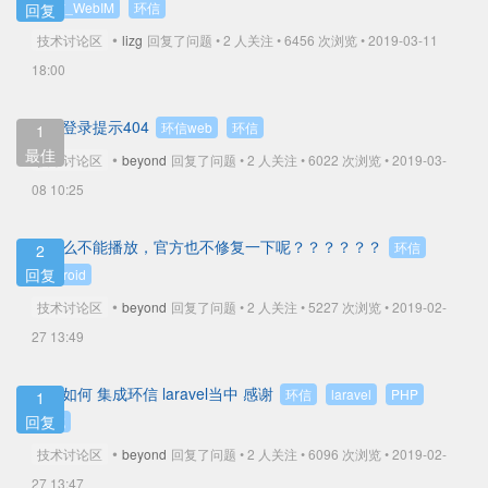
环信_WebIM
环信
回复
•
技术讨论区
lizg
回复了问题 • 2 人关注 •
6456 次浏览 • 2019-03-11
18:00
环信登录提示404
环信web
环信
1
最佳
•
技术讨论区
beyond
回复了问题 • 2 人关注 •
6022 次浏览 • 2019-03-
08 10:25
为什么不能播放，官方也不修复一下呢？？？？？？
环信
2
回复
Android
•
技术讨论区
beyond
回复了问题 • 2 人关注 •
5227 次浏览 • 2019-02-
27 13:49
php 如何 集成环信 laravel当中 感谢
环信
laravel
PHP
1
回复
集成
•
技术讨论区
beyond
回复了问题 • 2 人关注 •
6096 次浏览 • 2019-02-
27 13:47