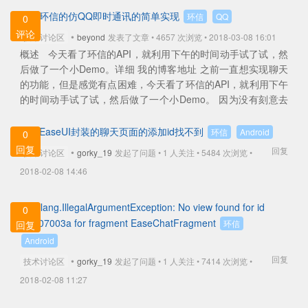
基于环信的仿QQ即时通讯的简单实现
环信
QQ
0
评论
•
技术讨论区
beyond
发表了文章 • 4657 次浏览 • 2018-03-08 16:01
概述 今天看了环信的API，就利用下午的时间动手试了试，然
后做了一个小Demo。详细 我的博客地址 之前一直想实现聊天
的功能，但是感觉有点困难，今天看了环信的API，就利用下午
的时间动手试了试，然后做了一个小Demo。 因为没有刻意去
做聊... ...
查看全部
加载EaseUI封装的聊天页面的添加id找不到
环信
Android
0
回复
回复
•
技术讨论区
gorky_19
发起了问题 • 1 人关注 •
5484 次浏览 •
2018-02-08 14:46
java.lang.IllegalArgumentException: No view found for id
0
0x7f07003a for fragment EaseChatFragment
环信
回复
Android
回复
•
技术讨论区
gorky_19
发起了问题 • 1 人关注 •
7414 次浏览 •
2018-02-08 11:27