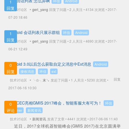
关于回话列表 怎么弄啊
环信
Android
1
回复
•
技术讨论区
geri_yang
回复了问题 • 2 人关注 •
4134 次浏览 • 2017-
07-20 18:46
Android 会话列表只展示群组
环信
Android
1
回复
•
技术讨论区
geri_yang
回复了问题 • 2 人关注 •
4690 次浏览 • 2017-
06-21 12:49
android 3.0以后怎么获取自定义消息中Ext消息
Android
0
回复
3.0
接收消息
环信
ext
回复
•
技术讨论区
╰☆╮末↘
发起了问题 • 1 人关注 •
5230 次浏览 •
2017-06-16 10:30
环信CEC亮相GMIS 2017峰会，智能客服大有可为！
环信
0
评论
Gartner
新闻资讯
•
技术讨论区
新闻资讯
发表了文章 • 4441 次浏览 • 2017-06-06 11:40
近日，2017全球机器智能峰会(GMIS 2017)在北京圆满举