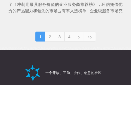
了《冲刺期最具服务价值的企业服务商推荐榜》，环信凭借优
秀的产品能力和领先的市场占有率入选榜单...企业级服务市场究
竟该如何看待，记者近日接触经纬中国投... ...
查看全部
1
2
3
4
>
>>
一个开放、互助、协作、创意的社区
关于imGeek
关于专职工程师值守
社区财富榜
赞助商
友情链接
热门标签