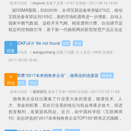
•
技术讨论区
beyond
发表了文章 • 4147 次浏览 • 2017-08-14 19:09
据GSMA预期，到2020年，全球互联设备将突破270亿，移动
互联设备有望达到105亿，新的市场机遇将进一步增多。自动上
报家中燃气数据、远程开关气阀、精准透明计费、自动调节远
程定时控制路灯等，基于新一代物联网的新型智慧产品正在走
入我们的生产生活。 ... ...
查看全部
'EMSDKFull.h' file not found
iOS
环信
1
回复
•
技术讨论区
wangyuzhang
回复了问题 • 2 人关注 •
4933 次浏览 •
2017-08-08 19:46
环信荣膺“2017未来独角兽企业”，做商业的连接器
独角兽
0
评论
新闻资讯
环信
•
技术讨论区
新闻资讯
发表了文章 • 5593 次浏览 • 2017-07-25 11:29
独角兽企业往往聚集了行业里大多的资源，随着技术、人
才、资金的积累，其在行业里的地位与机会将逐步放大，前进
愈发顺利，发展迎风而起。近日，由中国科学院《互联网周
刊》杂志评选的“2017未来独角兽企业TOP150”榜单正式揭晓，
有着国际领先的企业级软件服务提供商愿... ...
查看全部