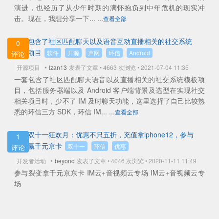
演进，也经历了从少年时期的满怀抱负到中年危机的现实冲
击。现在，我想分享一下... ...
查看全部
一套包含了社区匹配聊天以及语音互动直播相关的社交系统
0
模板项目
软件
开源
声网
环信
Android
评论
•
开源项目
lzan13
发表了文章 • 4663 次浏览 • 2021-07-04 11:35
一套包含了社区匹配聊天语音以及直播相关的社交系统模板项
目，包括服务器端以及 Android 客户端背景及选型在实现社交
相关项目时，少不了 IM 及时聊天功能，这里选择了自己比较熟
悉的环信三方 SDK，环信 IM... ...
查看全部
环信双十一狂欢月：优惠不只五折，充值拿iphone12，参与
1
推荐赢千元京卡
双十一
环信
优惠
评论
•
开发者活动
beyond
发表了文章 • 4046 次浏览 • 2020-11-11 11:49
参与裂变拿千元京东卡 IM云+音视频云专场 IM云+音视频云专
场​