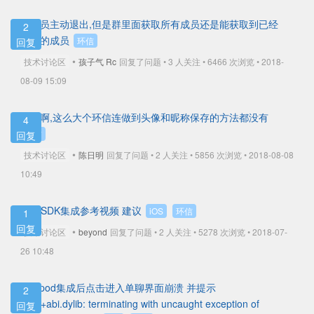
群成员主动退出,但是群里面获取所有成员还是能获取到已经
2
退出的成员
环信
回复
•
技术讨论区
孩子气 Rc
回复了问题 • 3 人关注 •
6466 次浏览 • 2018-
08-09 15:09
牛逼啊,这么大个环信连做到头像和昵称保存的方法都没有
4
环信
回复
•
技术讨论区
陈日明
回复了问题 • 2 人关注 •
5856 次浏览 • 2018-08-08
10:49
OC_SDK集成参考视频 建议
iOS
环信
1
回复
•
技术讨论区
beyond
回复了问题 • 2 人关注 •
5278 次浏览 • 2018-07-
26 10:48
iOS pod集成后点击进入单聊界面崩溃 并提示
2
libc++abi.dylib: terminating with uncaught exception of
回复