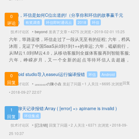
2018，环信是如何C位出道的!（分享你和环信的故事赢千元
0
奖励）
有奖调查
环信即时通讯云
2018
环信
评论
•
技术讨论区
beyond
发表了文章 • 4275 次浏览 • 2019-02-01 15:25
六年，筚路蓝缕，环信走过了一段从无至有的征程; 六年，栉风
沐雨，见证了中国SaaS从0到1到1++的幸运; 六年，砥砺前行，
从IM云1.0到IM云4.0，从移动客服到全媒体客服再到智能客服;
六年，峥嵘岁月，又一个全新的起点等待环信人去超越，
从“心”出发... ...
查看全部
Android studio导入easeui运行编译报错
环信
Android
0
回复
回复
•
技术讨论区
₁₉₉₃₀₄₀₇の陳小垚
发起了问题 • 1 人关注 •
6695 次浏览
• 2018-09-27 22:07
导出聊天记录报错:Array ( [error] => apiname is invalid )
1
环信
环信集成
回复
•
技术讨论区
[已注销]
回复了问题 • 2 人关注 •
6371 次浏览 • 2018-09-
25 10:37